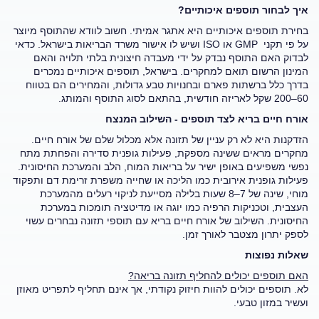
איך לבחור תוספים איכותיים?
בחירת תוספים איכותיים היא אתגר אמיתי. חשוב לוודא שהתוסף מיוצר
על פי תקני GMP או ISO ושיש לו אישור משרד הבריאות בישראל. כדאי
לבדוק האם התוסף נבדק על ידי מעבדה חיצונית בלתי תלויה והאם
המינון הרשום תואם למחקרים. בישראל, תוספים איכותיים נמכרים
בדרך כלל ברשתות פארם ובחנויות טבע גדולות, והמחירים הם בטווח
60–200 שקל לאריזה חודשית, בהתאם לסוג התוסף והמותג.
אורח חיים בריא לצד תוספים - השילוב המנצח
הזדקנות היא לא רק עניין של תזונה אלא מכלול שלם של אורח חיים.
מחקרים מראים ששינה מספקת, פעילות גופנית סדירה והפחתת מתח
נפשי משפיעים באופן ישיר על בריאות המוח, הלב והמערכת החיסונית.
פעילות גופנית אירובית כמו הליכה או שחייה משפרת זרימת דם ותפקוד
מוחי, שינה של 7–8 שעות בלילה מסייעת לניקוי רעלים מהמערכת
העצבית, וטכניקות הרפיה כמו יוגה או מדיטציה תומכות במערכת
החיסונית. השילוב של אורח חיים בריא עם תוספי תזונה נבחרים עשוי
לספק יתרון מצטבר לאורך זמן.
שאלות נפוצות
האם תוספים יכולים להחליף תזונה בריאה?
לא. תוספים יכולים להוות חיזוק נקודתי, אך אינם תחליף לתפריט מאוזן
ועשיר במזון טבעי.