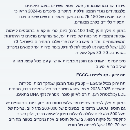
פירות יער כמו אוכמניות, פטל ואסאי עשירים באנטוציאנינים –
פלבנואידים נוגדי חמצון ודלקת. מחקרים עדכניים מ-2024 הראו כי
צריכה יומית של 75-180 גרם במשך מספר חודשים שיפרה זיכרון
ותפקוד כלי דם בקרב מבוגרים.
במזון מומלץ חופן (100-150 גרם) ביום, טרי או קפוא. בתוספים קיימות
אבקות ותמציות מרוכזות של פירות יער, אך מחקרים מראים כי היתרונות
המשמעותיים יותר הופיעו בצריכת פרי שלם. המחירים בישראל: 70–
120 שקל לאבקה או לקפסולות לחודש, בעוד פירות יער קפואים נמכרים
בסופר בכ-20–30 שקל לשקית.
טיפ יומיומי:
יוגורט עם חופן אוכמניות או שייק עם פטל קפוא מהווה
שילוב בריא וטעים.
תה
ירוק
-
קטצ'ינים
ו
-
EGCG
תה ירוק מכיל EGCG – קטצ'ין נוגד חמצון שנחקר רבות. סקירות
מהשנים 2023-2025 מצאו שהוא משפר פרופיל שומנים בדם, מפחית
LDL (כולסטרול רע), תורם לאיזון סוכר ומפחית נזקי DNA בתאים.
במזון מומלץ לשתות שתיים עד שלוש כוסות תה ירוק ביום. בתוספים יש
גם תוספי EGCG מרוכזים, במינונים של 200-800 מ"ג ליום. צריכה של
מעל 800 מ"ג ליום עלולה להעלות סיכון לפגיעה בכבד, ולכן חשוב
להקפיד על פיקוח רפואי. בישראל תוספים אלה נמכרים בטווח מחירים
של 70–150 שקל לאריזה של חודש.