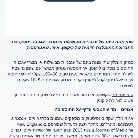
שתי מנות ביום של עגבניות מבושלות או מוצרי עגבניה יספקו את
התצרוכת המומלצת היומית של ליקופן. איור: שאטרסטוק
במזון מומלץ שתי מנות ביום של עגבניות מבושלות או מוצרי עגבניה.
התוספים מכילים ליקופן, אך הספיגה ממזון מבושל עם שומן נחשבת
ליעילה יותר. המחירים בישראל נעים סביב 60–100 שקל לחודש לתוסף,
אך בפועל ניתן לקבל ליקופן בקלות מרסק עגבניות ב-5–10 שקלים
לצנצנת.
טיפ יומיומי:
שקשוקה או רוטב עגבניות ביתי עם שמן זית הם פתרון
פשוט לצריכת ליקופן.
אגוזים – מדוע הטבעי עדיף על התוספים?
אגוזי מלך, שקדים ופיסטוקים מספקים שומנים בלתי רוויים, אומגה-3,
ויטמינים ומינרלים. מחקר תצפיתי גדול שפורסם ב-New England
Journal of Medicine בשנת 2013 ובחן תזונה של עשרות אלפי גברים
ונשים לאורך כ-30 שנות מעקב, מצא כי צריכה יומית של אגוזים נקשרה