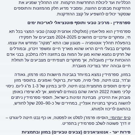
הכלליות ועד ליכולת התחדשות הרקמות. זהו התהליך שמניע את
ההזדקנות מבפנים החוצה, ומסביר מדוע חלק מהמזונות והתוספים
שנסקור יכולים להשפיע על קצב ההזדקנות.
ספרמידין - מרכיב טבעי ותוסף פוטנציאלי לאריכות ימים
ספרמידין הוא פוליאמין (מולקולה אורגנית קטנה) טבעי המצוי בכל תא
חי, ומחקרים עדכניים מהשנים 2024-2025 מצביעים על תפקידו
בהפעלת תהליך אוטופגיה – מנגנון שבו התא "מנקה" ומחדש את עצמו.
מחקרים בבעלי חיים הראו שהוא מאריך חיים ומשפר זיכרון, ובמודלים
של חרקים נמצא שהוא מגן על המוח גם בתזונה דלה בחלבון. בבני אדם
ההוכחות עדיין מוגבלות, אך מחקרים תצפיתיים מצביעים על תוחלת
חיים גבוהה יותר בצריכה מוגברת.
במזון, ספרמידין נמצא במיוחד בגבינות מיושנות כמו פרמזן, גאודה
וצ'דר, נבט חיטה, פולי סויה, פטריות, ברוקולי ואפונים. בתוספי מזון
קיימים תוספים מתמצית נבט חיטה, לרוב במינון של 1-3 מ"ג ליום. ניסוי
קליני משנת 2022 הראה שהם בטוחים לשימוש, אך לא שיפרו באופן
מובהק את הזיכרון. מבחינת זמינות בישראל, תוספי ספרמידין ניתנים
להשגה בעיקר בחנויות אונליין, במחירים של כ-90–200 שקל לחודש,
בהתאם לריכוז ולמותג.
טיפ יומיומי:
הוסיפו פרמז'ן לסלט או לפסטה, או כף נבט חיטה ליוגורט –
זו דרך פשוטה לשלב ספרמידין בתפריט.
פירות יער - אנטוציאנינים (צבעים טבעיים) במזון ובתמציות