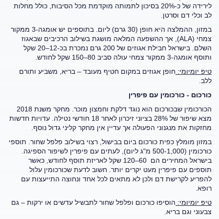
לירידה של כ-20% בסיכון לתמותה מוקדמת מכל הסיבות, כולל מחלות
לב וכלי דם וסרטן.
במזון, ההמלצה היא חופן (30 גרם) ליום. בתוספים יש אומגה-3 ממקור
צמחי (ALA), אך ההשפעה המלאה מושגת בשילוב הרכיבים שבאגוז
השלם. בישראל חבילת אגוזים של 200 גרם נמכרת בכ-12–20 שקל
ותוסף אומגה-3 ממקור צמחי עולה סביב 80–150 שקל לחודש.
טיפ יומיומי:
חופן אגוזים במקום חטיף מעובד – בריא, משביע ותורם
ללב.
כורכום - כורכומין עם פיפרין
הכורכומין שבכורכום הוא נוגד דלקת וחמצון מוכר. מחקר משנת 2018
מצא שיפור של 28% בציוני זיכרון לאחר 18 חודשי נטילה. עדויות חדשות
מחזקות את מנגנוני הפעולה אך עדיין אין מחקר קליני גדול נוסף.
במזון מומלץ כפית כורכום ביום בבישול, רצוי בשילוב פלפל שחור. תוספי
כורכומין (500-1,000 מ"ג ליום), לעתים עם פיפרין לשיפור הספיגה.
בישראל המחירים הם 60–120 שקל לאריזת תוסף לחודש, כאשר
תוספים עם פיפרין מעט יקרים יותר. חשוב לדעת שכורכומין עלול
להפריע לקרישת דם ולכן לא מתאים לכל אחד ונחוצה התייעצות עם
רופא.
טיפ יומיומי:
הוסיפו כורכום ופלפל שחור לתבשיל עדשים או ירקות – גם
צבעוני וגם בריא.