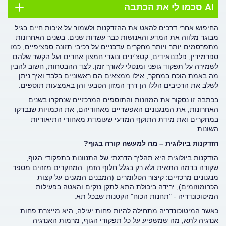
AI סכמו לי את הכתבה
החיפוש אחרי דרכים להאט את ההזדקנות ולשמור על איכות חיים בגיל
מבוגר מלווה את המדע והאנושות כבר עשרות שנים. בשנים האחרונות
מתפרסמים יותר ויותר מחקרים עדכניים על רכיבי תזונה ספציפיים, כמו
ספרמידין, פלבנואידים, קטצ'ינים ונוגדי חמצון אחרים ועל הקשר שלהם
לשמירה על תפקוד גופני ומנטלי לאורך זמן. לצד ההבטחות, חשוב להבין
מה באמת הוכח במחקר, אילו ממצאים הם ראשוניים בלבד ואיך ניתן
לשלב את הרכיבים הללו הן דרך המזון הטבעי והן באמצעות תוספים.
בכתבה זו נסקור את המזונות והתוספים המרכזיים שנחקרו בשנים
האחרונות, את המנגנונים האפשריים מאחוריהם, את הכמויות שנבדקו
במחקרים ואת מידת התוקף המדעי שעומדת מאחורי התיאוריות
השונות.
הזדקנות ביולוגית – מה למעשה קורה בגוף?
הזדקנות ביולוגית היא תהליך הדרגתי של התנוונות בתפקודי הגוף,
שקורה ברמה התאית ולא רק בגלל חלוף הזמן. המחקרים מזהים מספר
מנגנונים מרכזיים: קיצור הטלומרים (המבנים המגנים על קצות
הכרומוזומים), ירידה ביכולת התא לתקן נזקים והאטה בפעילות
המיטוכונדריה - "תחנות הכוח" הקטנות שבכל תא.
כאשר המיטוכונדריה מתחילה להיות פחות יעילה, היא מייצרת פחות
אנרגיה לתא, מה שמשפיע על כל תפקודי הגוף, מרמות האנרגיה