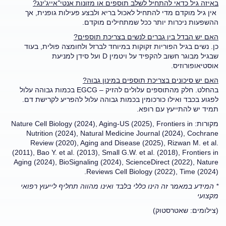
באיזה גיל כדאי להתחיל לשלב תוספים או מזונות אנטי־אייג'ינג?
אין גיל מוקדם מדי להתחיל לאכול בריא ולבצע פעילות גופנית, אך
ההשפעות ניכרות יותר ככל שמתחילים מוקדם.
האם יש הבדל בין גברים לנשים בצריכת תוספים?
כן. נשים בגיל הפוריות זקוקות במיוחד לברזל ולחומצה פולית, בעוד
שבגיל מבוגר חשוב להקפיד על ויטמין D ועל סידן למניעת
אוסטיאופורוזיס.
האם יש סיכונים בצריכת תוספים במינון גבוה?
בהחלט. חלק מהתוספים עלולים להזיק – EGCG בכמות גבוהה עלול
לפגוע בכבד ואילו כורכומין בכמות גבוהה עלול להפריע לקרישת דם.
תמיד יש להתייעץ עם רופא.
מקורות: Nature Cell Biology (2024), Aging-US (2025), Frontiers in
Nutrition (2024), Natural Medicine Journal (2024), Cochrane
Review (2020), Aging and Disease (2025), Rizwan M. et al.
(2011), Bao Y. et al. (2013), Small G.W. et al. (2018), Frontiers in
Aging (2024), BioSignaling (2024), ScienceDirect (2022), Nature
Reviews Cell Biology (2022), Time (2024).
* המידע במאמר זה הינו כללי בלבד ואינו מהווה תחליף לייעוץ רפואי
מקצועי
(צילומים: שאטרסטוק)