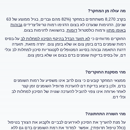
מה עולה מן המחקר?
בקרב 8,270 משתתפים במחקר (82% מהם גברים, בגיל ממוצע של 63
שנים), הדגימות שנערכו לא בצום הדגימו רמות טריגליצרידים
גבוהות
באופן מתון
ורמות כולסטרול
דומות
, בהשוואה לדגימות בצום.
החוקרים מדווחים כי
לא תועד הבדל בהיקף הסיכון למחלות לב
על-בסיס
רמות שומנים בדם בזמן צום או שלא בזמן צום. יתרה מזאת, תועדה
דרגת התאמה גבוהה בסיווג המטופלים לקטגוריות סיכון למחלות לב וכלי
דם, על-בסיס בדיקות שומנים בדם בצום או שלא בזמן צום.
מהי מסקנת החוקרים?
ממצאי המחקר קובעים כי צום לרוב אינו משפיע על רמות השומנים
בדם, ולכן ביצוע בדיקת דם להערכת פרופיל השומנים זמן קצר
לאחר-ארוחה אינו צפוי להוביל להערכה שגויה של הסיכון למחלות לב
וכלי דם.
מהי השורה התחתונה?
על מנת להעריך את הסיכון לאירועים לבביים ולקבוע את הצורך בטיפול
(כולל טיפול תרופתי), אפשר למדוד את רמת השומנים בדם גם ללא