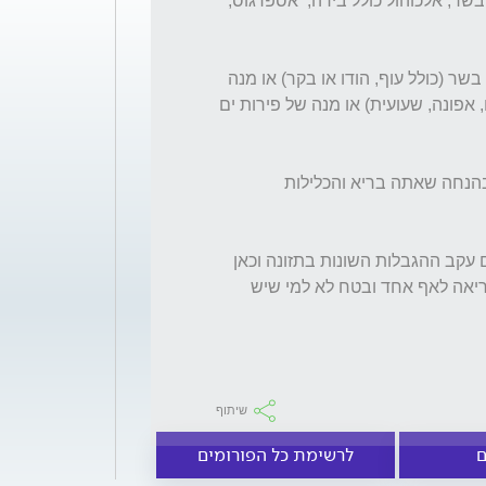
 סרדינים, דגים קטנים,אנשובי, קוויאר, תמציות בשר, אלכוהול כולל בירה,  אספרגוס, 
פעם ביום מותר מנה אחת מהרשימה: מנה של בשר (כולל עוף, הודו או בקר) או מנה 
של דג גדול או 1-1/5 כוסות של קיטניות (עדשים, אפונה, שעועית) או מנה של פירות ים 
בנוסף מאד חשוב להקפיד על שתייה מרובה (בהנחה שאתה בריא והכלילות 
הרבה פעמים גם מוצאים טריגליצרידים גבוהים עקב ההגבלות השונות בתזונה וכאן 
הייתי ממליצה לוותר לחלוטין על הקולה שלא בריאה לאף אחד ובטח לא למי שיש 
שיתוף
ם
לרשימת כל הפורומים