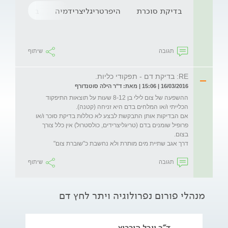
בדיקת סוכרת
היפרטריגליצרידמיה
בדיקות דם
תגובה
שיתוף
RE: בדיקת דם - תפקודי כליות.
16/03/2016 | 15:06 | מאת: ד"ר הילה סוטנדורף
ההשפעה של צום לילי בן 8-12 שעות על תוצאות התיפקוד 
אם הבדיקות אותן התבקשת לבצע לא כוללות בדיקת סוכר ו/או 
פרופיל שומנים בדם (טריגליצרידים, כולסטרול) אין כלל צורך 
דרך אגב שתיית מים מותרת ולא נחשבת כ"שוברת צום"
תגובה
שיתוף
מנהלי פורום נפרולוגיה ויתר לחץ דם
ד"ר יובל הורביץ