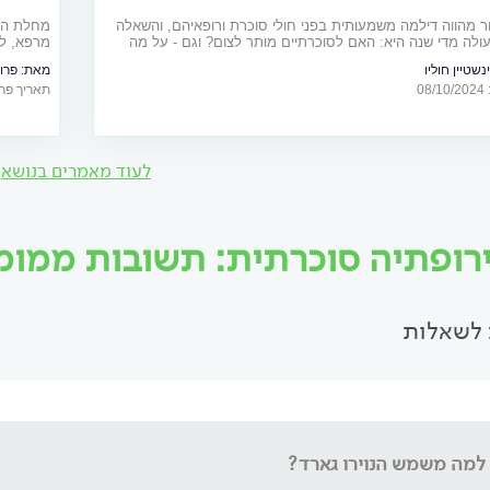
ור מהווה דילמה משמעותית בפני חולי סוכרת ורופאיהם, והשאלה
מחלת הס
ולה מדי שנה היא: האם לסוכרתיים מותר לצום? וגם - על מה
מרפא, למ
ד במידה וצמים ואיך הופכים את הצום לקל יותר? כל התשובות
לשמור על
ינשטיין חוליו
מאת:
פרופ
במעקב נכ
0
תאריך פרסום: 18
לעוד מאמרים בנושא
ירופתיה סוכרתית: תשובות ממומחי
לשאלות
למה משמש הנוירו גארד?