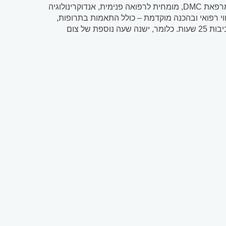
שלום, רופאה בכירה במכון האנדוקריני בבית החולים איכילוב, מאוחדת מודיעין ומרפאת DMC, מומחית לרפואה פנימית, אנדוקרינולוגיה
י רפואי ובהכנה מוקדמת – כולל התאמות בתרופות,
בארוחה המפסקת ובשתייה. כמה זמן צום יום כיפור נמשך? משך הצום הוא בסביבות 25 שעות. כלומר, ישנה שעה נוספת של צום