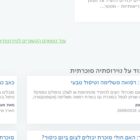
ים יכולים להעיד על מגוון
יאותיות - מפטר...
עוד נושאים הקשורים לנוירופתי
ד על נוירופתיה סוכרתית
כאב כר
ם סוכרת? רוצים להיפרד מהתרופות או לשלב טיפולים נוספים?
סובלים מ
 שניתן לטפל בסוכרת גם בעזרת רפואה משלימה (אקופונקטורה,
, תוספי מזון וצמחי מרפא
מחקרים ה
מן
מאת:
מערכת s
26/
תאריך פרסום: 16
ר: האם חולי סוכרת יכולים לצום ביום כיפור?
סוכרת: