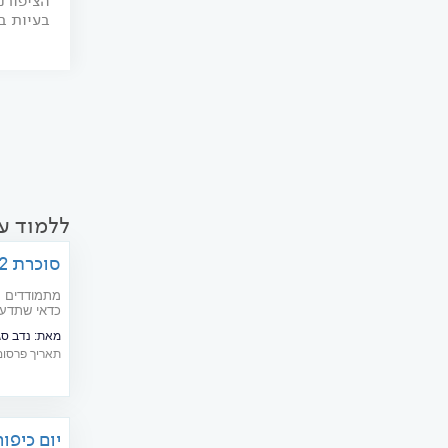
הציפורני
בעיות בר
ללמוד עו
סוכרת 2: רפואה משלימה וטיפול טבעי
מתמודדים ע
כדאי שתדעו
ביופידבק ודמיון מודרך)
מאת:
נדב סג
תאריך פרסום: 06/2018
יום כיפו