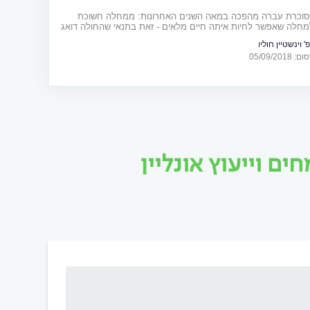
וכרת עברה מהפכה במאה השנים האחרונות: ממחלה חשוכת
חלה שאפשר לחיות איתה חיים מלאים - זאת בתנאי שהחולה דואג
 אורח חיים בריא, מקפיד על הטיפול התרופתי שנקבע לו ונמצא
' וינשטיין חוליו
ון
05/09/20
ם וייעוץ אונליין