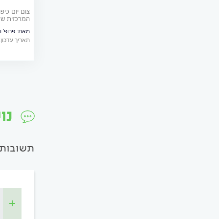
צום יום כיפ
המרכזית שע
חשוב להקפי
מאת:
פרופ' ו
בפנים
תאריך עדכון: 8/10/2024
נו
תשובות 