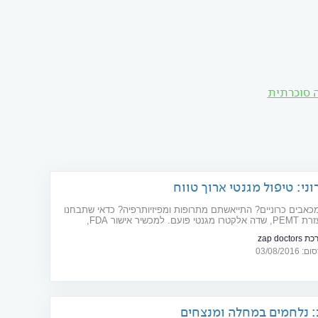
ה סוכרתית
וני: טיפול מגנטי ארוך טווח
כאבים כרוניים? התייאשתם מתרופות ומפיזיותרפיה? כדאי שתבחנו
טיפול בעזרת PEMT, שדה אלקטרו מגנטי פועם. למכשיר אישור FDA,
מוכיחים יעילותו וגם עדויות חולים. צרכנות רפואית
zap doctor
03/08/20
 נלחמים במחלה ומנצחים