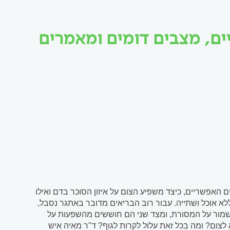
ים, מצבים דומים ומאמרים
ים האפשריים, כיצד משפיע הצום על איזון הסוכר בדם ואילו
 חשוב להכיר לפני שמחליטים? צום יום כיפור נמשך כ־25 שעות ללא אוכל ושתייה. עבור רוב הבריאים מדובר באתגר נסבל,
לשמור על המסורת, ומצד שני הם חוששים מהשפעות על
לצום? ומה בכל זאת עלול לקרות לגוף? ד"ר מאיה איש