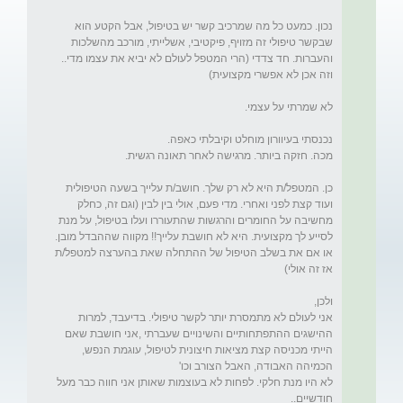
שבקשר טיפולי זה מזויף, פיקטיבי, אשלייתי, מורכב מהשלכות 
והעברות. חד צדדי (הרי המטפל לעולם לא יביא את עצמו מדי.. 
כן. המטפל/ת היא לא רק שלך. חושב/ת עלייך בשעה הטיפולית 
ועוד קצת לפני ואחרי. מדי פעם, אולי בין לבין (וגם זה, כחלק 
מחשיבה על החומרים והרגשות שהתעוררו ועלו בטיפול, על מנת 
לסייע לך מקצועית. היא לא חושבת עלייך!! מקווה שההבדל מובן. 
או אם את בשלב הטיפול של ההתחלה שאת בהערצה למטפל/ת 
אני לעולם לא מתמסרת יותר לקשר טיפולי. בדיעבד, למרות 
ההישגים ההתפתחותיים והשינויים שעברתי ,אני חושבת שאם 
הייתי מכניסה קצת מציאות חיצונית לטיפול, עוגמת הנפש, 
לא היו מנת חלקי. לפחות לא בעוצמות שאותן אני חווה כבר מעל 