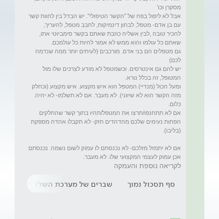
אבל לא ליפול בפח של "הקשר הטיפולי". יש הבדל בין לחוות קשר 
עם בן אדם- מטפל, לבחון דינמיקות, לחבב מטפל, להעריך, 
להכיר טובה ,לבין אשליה כוזבת שאתם בקשר סימביוטי אתו, 
גם מטפלים הם בני אדם. מורכבים (לעיתים יותר ממה שנדמה 
יש להם גם אינטרסים. וכשמטפל לא מודע לצרכים שלו מול 
ומעל הכול (מנדיי) המטפל הוא איש מקצוע. איש מקצוע (וכחלק 
מזה הקשר הוא לא שיווני). לא מעבר. אם לא תשלמו- לא יהיה. 
אם לא תתחנפו/תרצו את המטפל/תהיו בתוך קשר שהחלקים 
הפחות נעימים שלכם מהדהדים חזק- לא תקבלו אהדה מספקת 
אם לא יתמזל מזלכם- לא נכנסתם לו עמוק לשום נשמה. נכנסתם 
אכן עמוק לעצמי המקצועי שלו. לא מעבר.

לקריאה נוספת והעמקה
סף תסכול נמוך
שברים של מערכת השלד
אילוזי