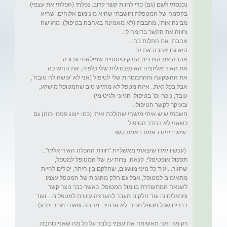
נכנסתי לשם (גם) כדי לחוות קשר קרוב. נפלתי (הפלתי את עצמי) 
בקסמה של המטפלת וחשבתי שהיא מינימום אלוהים. שהיא 
מבינה אותי, מחבבת (לא מאמינה באהבה בטיפול), מרגישה 
את ההשקעה וההתמסרות שלי לטיפול (אני לא 'עושה לה טובה', 
אבל בכל זאת.. איזה מטפל לא מרגיש טוב שהמטופל מושקע, 
חשבתי שיש איתי מישהי שהולכת איתי (כמו ייצוג פנימי כזה) גם 
 (עכשיו יגידו שיצאתי מאשליית "חווית ההכלה האידיאלית".. 
תסכול אופטימלי, קנאה, צרות עין של המטופל למטפל, 
שחזור...ועוד כל מיני מושגים, שחלקם בין היתר, יכולים להיות 
מתאימים למטופל, אבל גם חלק מהגנות של המטפל עצמו 
לשנאה המתעוררת בו מול המטופל, כאשר כבר נוצר קשר 
ומתגלים בו עוד חלקים מעבר להערצה עיוורת למטפלים... ועוד 