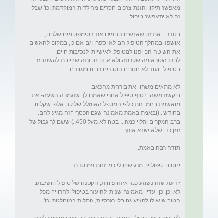
מאפשר תיקון והזנת צרכים חסרים מהילדות המוקדמת וכו' שבלי 
בסדר... את זה שאנשים החמירו את הסימפטומים שלהם, 
אושפזו במהלך הטיפול הם לא יספרו וגם אם כן, במקום להאשים 
את השיטה הם יפנו למטופל, לאישיות, לנסיבות חיים, 
לחרדה/טראומה שקרתה ולא או כן נחוותה שחייבת להשתחזר 
ביקשת משהו בסוף טיפול אחרי שאמרו לך שנגמרה השעה- את 
מואשמת בחמדנות כלפי המטפל האומלל שלוקח אלפי שקלים 
בחודש...(ובאמת באמת מאמינה שגם הכסף הזה מגיע להם. 
ברב המקרים ותלוי כמה... בטח לא מעל 450..) ששם לך גבול של 
לא וכן. כן -עדיין מאמינה שניתן להיעזר בטיפול ולהרוויח מכל 