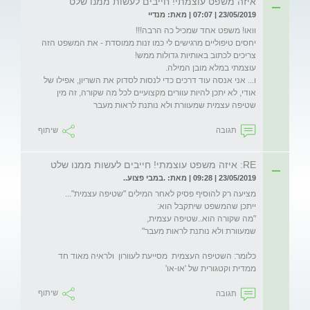
איזה משפט עוצמתי! חייבים לעשות ממנו שלט
23/05/2019 | 07:07 | מאת: מנדיי
יחסים טיפוליים מרגישים לי כמו זנות ממוסדת - את המשפט הזה 
ו... אני אנסה עוד דרכים כדי לנסות לסדוק את השריון, אפילו של 
אודי, לא יתכן להיות עוורים מקצועיים לכל מה שקורה, זה מין 
שטיפה עצמית שמעוורת ולא נותנת לראות מעבר
תגובה
שיתוף
RE: איזה משפט עוצמתי! חייבים לעשות ממנו שלט
23/05/2019 | 09:28 | מאת: .במבי פצוע..
כלומר: השטיפה העצמית  מסייעת לעוורון  ולראיה מאוד חד 
ממדית וקטגורית של 'או-או'
תגובה
שיתוף