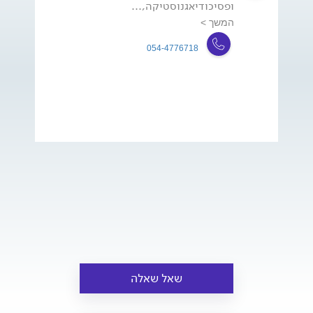
ופסיכודיאגנוסטיקה,...
המשך >
054-4776718
שאל שאלה