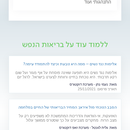
התנהגותי ועוד
ללמוד עוד על בריאות הנפש
אלימות נגד נשים – ממה היא נובעת וכיצד להתמודד עימה?
אלימות נגד נשים היא תופעה שאינה פוסחת על אף מגזר ועל שום
רקע תרבותי. היא נוכחת בחיינו ורווחת לצערנו בישראל. לרגל יום
המאבק באלימות נגד נשים, ד"ר יאיר אפטר, עובד סוציאלי קליני,
מאת:
נעמי נתן - מערכת דוקטורס
מרצה באוניברסיטת בר אילן ומחבר הספר "גברים מדברים
תאריך פרסום: 25/11/2021
אלימות", מסביר את הגורמים לה
הסבב הנוכחי מול איראן: המחיר הבריאותי של החיים במלחמה
האזעקות, אי-הוודאות והדריכות המתמשכת לא משפיעים רק על
מצב הרוח. מחקרים מצביעים על כך שסטרס ממושך עלול
להשפיע על מערכות רבות בגוף ולהחמיר מצבים רפואיים קיימים.
מאת:
גלית לוונטל - מערכת זאפ דוקטורס
מהלב ועד העור, אילו תופעות בריאותיות עלולות להתגבר בתקופות