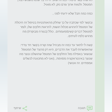
לא שזה קשר טיפולי- כמו זה שאני הייתי בו. שנטו משמש לצורך 
ובקשר למי שכתבה על כך שחלק מהאותנטיות בטיפול זה היכולת 
של המטפל להרגיש מכלול רגשות, להראות חלקים שלו, לומר 
למטופל דברים קשים/מעמתים.. כולל (בצורה מבוקרת) מה 
קשה לי לתאר עד כמה זה מבהיל שזה קורה בקשר חד צדדי. 
שהאפשרות לעבד את הדברים, היא רק מהצד של המטופל 
שנשאר באפילה מול החלקים של המטפל שהושלכו ונוצר מה 
שנוצר באינטראקציה מסוימת...(ואני לא מתכוונת לכשלים 
תגובה
שיתוף