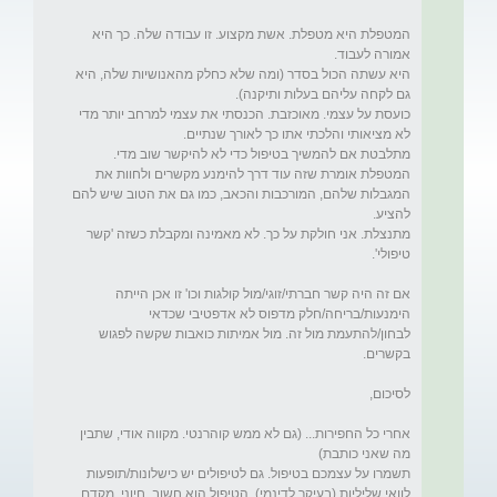
המטפלת היא מטפלת. אשת מקצוע. זו עבודה שלה. כך היא 
היא עשתה הכול בסדר (ומה שלא כחלק מהאנושיות שלה, היא 
כועסת על עצמי. מאוכזבת. הכנסתי את עצמי למרחב יותר מדי 
המטפלת אומרת שזה עוד דרך להימנע מקשרים ולחוות את 
המגבלות שלהם, המורכבות והכאב, כמו גם את הטוב שיש להם 
מתנצלת. אני חולקת על כך. לא מאמינה ומקבלת כשזה 'קשר 
אם זה היה קשר חברתי/זוגי/מול קולגות וכו' זו אכן הייתה 
הימנעות/בריחה/חלק מדפוס לא אדפטיבי שכדאי 
לבחון/להתעמת מול זה. מול אמיתות כואבות שקשה לפגוש 
אחרי כל החפירות... (גם לא ממש קוהרנטי. מקווה אודי, שתבין 
תשמרו על עצמכם בטיפול. גם לטיפולים יש כישלונות/תופעות 
לוואי שליליות (בעיקר לדינמי). הטיפול הוא חשוב, חיוני, מקדם, 