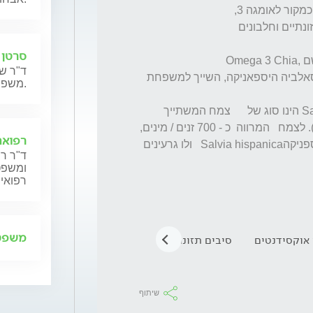
סרטן 
ד"ר שנ
מיוצרים על ידי צמח  הצ'יה, או בשמו המלא - סאלביה היספאניקה, השייך למשפחת 
משפחותיהם.
צמח המרווה (הידוע בשמו המדעי סלויה  (Salvia הינו סוג של      צמח המשתייך 
למשפחת השפתניים (Lamiaceae / Labiatae). לצמח   המרווה  כ - 700 זנים / מינים, 
רפואה
ביניהם זן של מרווה המכונה     סלויה היספניקהSalvia hispanica   ולו גרעינים 
ד"ר רן
ומשפט,
רפואית
משפט 
 אוקסידנטים
סיבים תזונתיים
זרעי צ'יה
תרדמת
מרוו
שיתוף