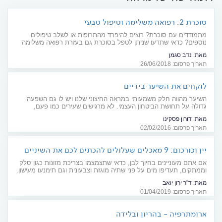
סוכרת 2: רפואה משלימה וטיפול טבעי
מתמודדים עם סוכרת? רוצים להיפרד מהתרופות או לשלב טיפולים
נוספים? כדאי שתדעו שניתן לטפל בסוכרת גם בעזרת רפואה משלימה
(אקופונקטורה, ביופידבק ודמיון מודרך), תוספי מזון וצמחי מרפא
מאת:
נדב סגמן
תאריך פרסום: 26/06/2018
לוקחים את השיער בידיים
השיער מהווה חלק משמעותי במראה החיצוני שלנו ויש לו גם השפעה
גדולה על תחושת הביטחון העצמי. לא מרגישים שעירים כמו פעם,
לעזאזל? ניתן לטפל בכך
מאת:
דורון פסקינו
תאריך פרסום: 02/02/2016
יין וכורכום: 9 מאכלים שעלולים להכתים לכם את השיניים
אם אתם מעוניינים בחיוך לבן, כדאי שתצמצמו בצריכת מזונות כגון סלק
וממתקים, תעדיפו מים על פני שתיה מוגזת וצבעונית וגם תימנעו מעישון.
והנה עוד כמה טיפים שיסייעו לכם לזכות בחיוך צחור במיוחד, והחשוב
מאת:
ד"ר ירון יואב
מכל: מבלי לפגוע בבריאות השן
תאריך פרסום: 01/04/2019
ארומתרפיה - בהריון ובלידה