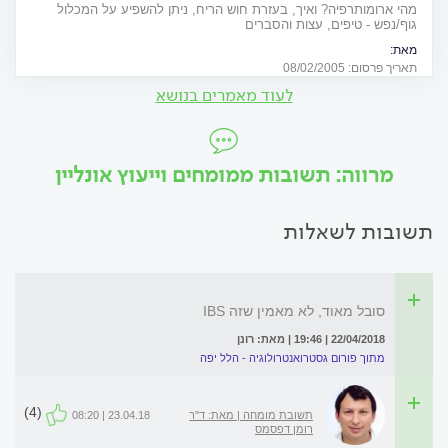
מהי ארומותרפיה? ואיך, בעזרת חוש הריח, ניתן להשפיע על המכלול
גוף/נפש - טיפים, עצות והסברים
מאת:
אור פינקיס - מטפלת במגע ובשיחה בנשים לקראת הריון, בהריון ואחרי לידה,
תאריך פרסום: 08/02/2005
מדריכת הכנה ללידה ותומכת לידה (דולה).
לעוד מאמרים בנושא
מרווה: תשובות ממומחים וייעוץ אונליין
תשובות לשאלות
סובל מאוד, לא מאמין שזה IBS
22/04/2018 | 19:46 | מאת: רונן
מתוך פורום גסטרואנטרולוגיה - הלל יפה
(4)
תשובת מומחה | מאת: ד"ר
23.04.18 | 08:20
רומן דפסמס