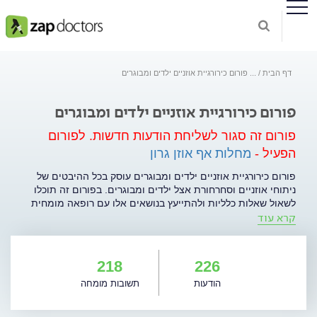
דף הבית
...
פורום כירורגיית אוזניים ילדים ומבוגרים
פורום כירורגיית אוזניים ילדים ומבוגרים
פורום זה סגור לשליחת הודעות חדשות.
לפורום
הפעיל -
מחלות אף אוזן גרון
פורום כירורגיית אוזניים ילדים ומבוגרים עוסק בכל ההיבטים של
ניתוחי אוזניים וסחרחורת אצל ילדים ומבוגרים. בפורום זה תוכלו
לשאול שאלות כלליות ולהתייעץ בנושאים אלו עם רופאה מומחית
קרא עוד
בתחום. הפורום נועד להבנה מעמיקה יותר של מועמדים לניתוח
ושל הורים לילדים המועמדים לניתוח בנושאים הרלוונטיים. מטבע
הדברים הפורום אינו תחליף לייעוץ רפואי מסודר, ובודאי שאינו
מתאים לבעיות דחופות. בנוסף, לא נוכל להתייחס לבעיות
218
226
משפטיות (כמו חוות דעת על רשלנות) או לחוות דעתנו על רופאים
הודעות
תשובות מומחה
מחוץ למוסד. לכניסה לפורום לחצו כאן.