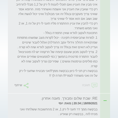
איני מבין את העניין ואם תוכלי לענות לי רק על 1,2 מבלי להרחיב 
רק כדי שאבין את העניין אני אשמח ואשחרר מזה. הרופא אמר 
שאיני צריך מעקבים ובגלל זה אני מבולבל ואיני יכול לגשת אליו 
רק כדי להבין את עניין ההתמרה פליז תעני לי רק על זה 1, או 2 
1. למרות שהביופסיה תקינה - יכול לקרות מצב שמשהו מתפתח 
שמה(איזה תהליך גידולי עקב ההגדלה) ועלול לעבור שינויים 
2. צריך לעקוב מכוון שעצם קיומה של הרקמה יש לה פוטניצאל 
לעבור התמרה סרטנית בהמשך ( כפי לממצאים שפירים אחרים 
כמו פוליפים וציסטות וגושים )  שפירים) וצריך לעקוב שזה לא 
בבקשה רק תני לי כיוון בבקשה ממך!!!אני מבטיח שתעני לי רק 
על זה ואני משחרר לגמרי!!! תודה לך !!
תגובה
שיתוף
RE: שבת שלום ומבורך. מענה אחרון.
18/09/2021 | 20:34 | מאת: יוסי
בבקשה ממך דר תעני לי רק 1, או 2 מהתשובות ששלחתי ואני 
מניח לזה , בבקשה רק שאדע .