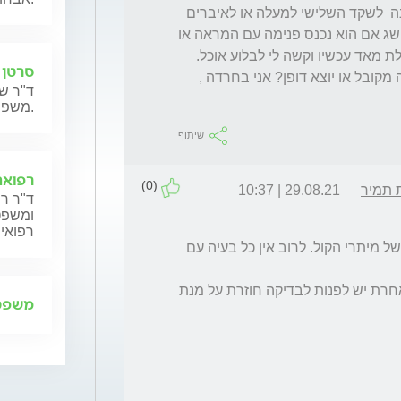
יכולה להיות תופעות לוואי או נזק חלילה בלי כוונה  לשקד השלישי למעלה או לאיברים 
אחרים שם למעלה וגם למיתרי הקול? אין לי מושג אם הוא נכנס פנימה עם המראה או 
רק זה השתקפות והוא הסתכל מה שכן אני סובלת מאד עכשיו וקשה לי לבלוע אוכל. 
סרטן 
ידוע לך על תופעה כזאת בבדיקה? ובכלל אם זה מקובל או יוצא דופן? אני בחרדה , 
ד"ר שנ
משפחותיהם.
שיתוף
רפואה
(0)
 תמיר
29.08.21 | 10:37
ד"ר רן
ומשפט,
רפואית
בדיקה עם מראה היא בדיקה שגרתית לחלוטין של מיתרי הקול. לרוב אין כל בעיה עם 
באם יש הרגשה של בעיות בליעה או כל בעיה אחרת יש לפנות לבדיקה חוזרת על מנת 
משפט 