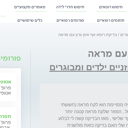
חיפוש רופאים
חיפוש חדרי לידה
מאמרים מקצועיים
תחומים רפואיים
פורומים רפואיים
כלים שימושיים
וגרים
בדיקת רופא אף אוזן גרון עם מראה
 עם מראה
פורומי
זניים ילדים ומבוגרים
אטופי
פרופ' 
אטופי
שלום דר', נבדקתי על ידי אף אוזן גרון בגלל בעיה מסויימת הוא לקח מראה (חששתי 
מסיב אופטי) והסתכל לכיוון למטה ובמיתרי הקול , המוזר שלקח מראה קטנה יותר 
תפרחת
והסתכל למעלה קראתי באינטרנט ששם יש שקד שלישי , מאז הבדיקה קשה לי לבלוע 
פרופ' 
יש לי גודש ואי נוחות בגרון סביב העינבל, שאלה שלי האם בדיקה כזאת פולשנית 
אבחון וטיפול.