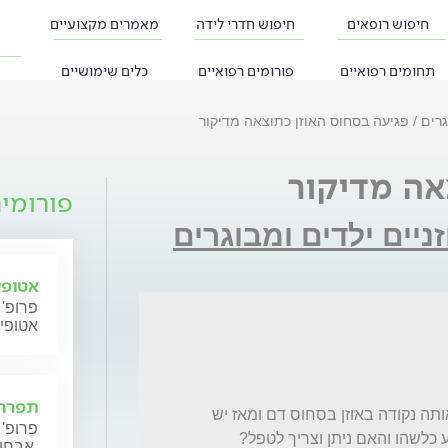
חיפוש רופאים
חיפוש חדרי לידה
מאמרים מקצועיים
תחומים רפואיים
פורומים רפואיים
כלים שימושיים
וגרים
פגיעה בסחוס האוזן כתוצאה מדיקור
אה מדיקור
פורומי
זניים ילדים ומבוגרים
אטופי
פרופ' 
אטופי
תפרחת
ביצעתי טיפול דיקור באוזן שלאחריו ירדה לי מאותה נקודה באוזן בסחוס דם ומאז יש 
פרופ' 
נפיחות קטנה וקשה באיזור. האם נגרם נזק קבוע כלשהו והאם ניתן וצריך לטפל? 
אבחון וטיפול.