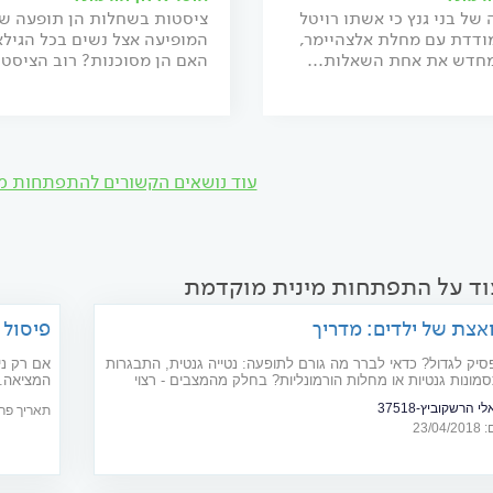
של בני גנץ כי אשתו רויטל
ציסטות בשחלות הן תופעה ש
ודדת עם מחלת אלצהיימר,
המופיעה אצל נשים בכל הגילא
חדש את אחת השאלות...
האם הן מסוכנות? רוב הציסטו
עוד נושאים הקשורים להתפתחות מ
וד על התפתחות מינית מוקדמת
אצת של ילדים: מדריך
פיסול 
סיק לגדול? כדאי לברר מה גורם לתופעה: נטייה גנטית, התבגרות
אם רק ני
מונות גנטיות או מחלות הורמונליות? בחלק מהמצבים - רצוי
המציאה. 
ביותר לה
י הרשקוביץ-37518
תאריך פרסום: 18
23/