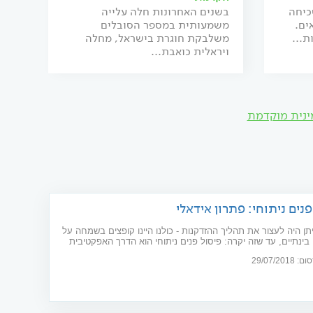
כיחה
בשנים האחרונות חלה עלייה
ים.
משמעותית במספר הסובלים
ת...
משלבקת חוגרת בישראל, מחלה
ויראלית כואבת...
ינית מוקדמת
פנים ניתוחי: פתרון אידאלי
תן היה לעצור את תהליך ההזדקנות - כולנו היינו קופצים בשמחה על
בינתיים, עד שזה יקרה: פיסול פנים ניתוחי הוא הדרך האפקטיבית
גיע למראה פנים צעיר, באופן טבעי ומדויק
29/07/20