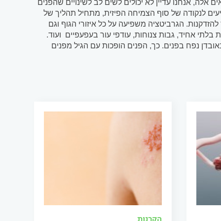
חיינו (כלומר, כאשר אנחנו בשנות העשרים לחיינו: 20-29). בגילאים אלה, אנחנו עדיין לא יכולים לשים לב לשינויים שהפנים
עים לנקודה של סוף הצמיחה הפיזית, מתחיל תהליך של
הזדקנות. הגרביטציה משפיעה על כל איזורי הגוף וגם
 בלתי אחיד, גבות צנוחות, עודפי עור בעפעפיים ועוד.
בדן נפח בפנים. כך, הפנים הופכות עם הגיל מפנים
הקרנות