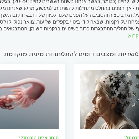
בעשור השלישי ל
ת - אך הפנים בהחלט מתחילות להשתנות. למעשה, מרגע שאנחנו מגי
, הגרביטציה והסביבה על הפנים שלנו, לכיוון של התבגרות ובהמשך ל
ניחה של רקמות, שבאה לידי ביטוי בקפלים של עור, צוואר נפול, קו לסת
 של תהליך ההתבגרות כרוך בשינויים ברקמות השומן, המתבטאים באו
קרוא
לו עגולות) -...
פשריות ומצבים דומים להתפתחות מינית מוקדמת
רמונלי
חוסר איזון הורמונלי