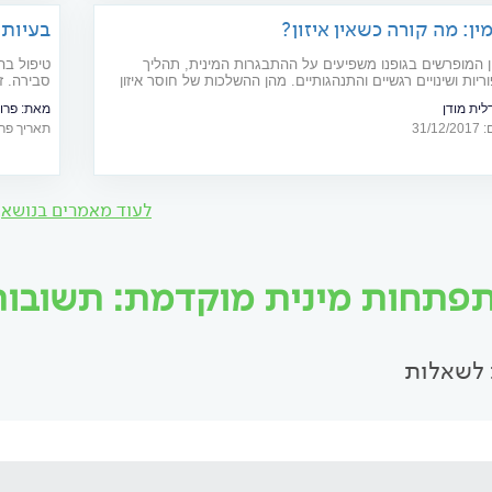
מין: מה קורה כשאין איזון?
בעיות 
ין המופרשים בגופנו משפיעים על ההתבגרות המינית, תהליך
טיפול בה
ריות ושינויים רגשיים והתנהגותיים. מהן ההשלכות של חוסר איזון
סבירה. ז
ל בנות ובנים?
לטיפול ב
לית מודן
מאת:
פרו
31/
תאריך פרסום: 11
לעוד מאמרים בנושא
פתחות מינית מוקדמת: תשובות מ
לשאלות