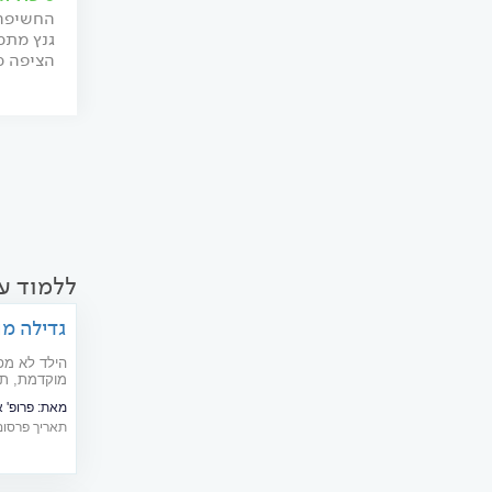
החשיפה 
גנץ מתמ
הציפה מ
ללמוד ע
גדילה מו
הילד לא מפ
מוקדמת, תס
לטפל
מאת:
פרופ' אל
תאריך פרסום: 04/2018