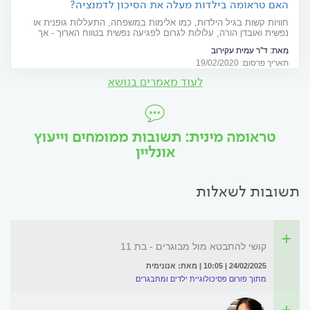
האם טראומה בילדות מעלה את הסיכון לדמנציה?
חוויות קשות בגיל הילדות, כמו אלימות במשפחה, התעללות גופנית או
נפשית ואובדן הורה, עלולות לגרום לפגיעה נפשית בטווח הארוך - אך
האם יש להן השלכות נוספות? מחקר חדש בדק את הקשר בין טראומות
מאת:
ד''ר עמית עקירוב
בילדות לבין מחלת הדמנציה
תאריך פרסום: 19/02/2020
לעוד מאמרים בנושא
טראומה מינית: תשובות ממומחים וייעוץ
אונליין
תשובות לשאלות
קושי להתבטא מול מבוגרים - בת 11
24/02/2025 | 10:05 | מאת: אנונימית
מתוך פורום פסיכולוגיית ילדים ומתבגרים