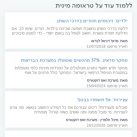
ללמוד עוד על טראומה מינית
ילדים: זיהומים חוזרים בדרכי השתן
דלקת בדרכי השתן נחשבת תופעה שכיחה בילדות. הורים, שימו לב: אם
הדלקת חוזרת ונשנית, חשוב לטפל בה באופן יסודי - כדי למנוע סיבוכים
והצטלקות מסוכנת בכליה
מאת:
פרופ' דניאל לנדאו
תאריך פרסום: 12/07/2018
מחקר מדאיג: 37% מהנשים שטופלו במערכת הבריאות
בישראל חוו הטרדה מינית
מחקר חדש חושף נתונים מטלטלים על הטרדות מיניות כלפי מטופלות
במסגרת הטיפול הרפואי בישראל. המחקר כולל פרטים על אופי
האירועים, מקומות ההתרחשות והגורמים המעורבים. הנה הפרטים
מאת:
מערכת זאפ דוקטורס
תאריך פרסום: 15/04/2024
עצירות: אל תשמרו בבטן!
סובלים מעצירות? ריכזנו עבורכם את כל המידע החשוב בנושא. מה גורם
לעצירות, מי סובל ממנה ומה עושים כשזה קורה? מומחית
לגסטרואנטרולוגיה עונה על השאלות החשובות וגם מפרטת מהם סימני
מאת:
מיכל הלפרין - מערכת זאפ דוקטורס
האזהרה שאסור להתעלם מהם
תאריך פרסום: 16/12/2020