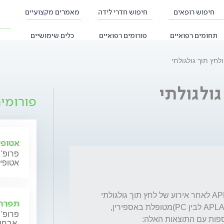
חיפוש רופאים
חיפוש חדרי לידה
מאמרים מקצועיים
תחומים רפואיים
פורומים רפואיים
כלים שימושיים
פורומי
אטופי
פרופ' 
אטופי
בת 20, לפני כשלושה חודשים התגלה אצלי APLA לאחר אירוע של לחץ תוך גולגולתי 
תפרחת
מוגבר ופפליאדמה.(למיטב הבנתי יש קשר בין APLA לבין PC)מטופלת באספירין, 
פרופ' 
אבחון וטיפול.