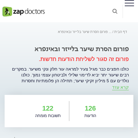
דף הבית
...
פורום הסרת שיער בלייזר ובאינפרא
פורום הסרת שיער בלייזר ובאינפרא
פורום זה סגור לשליחת הודעות חדשות.
כולנו חפצים כבר מגיל צעיר למראה עור חלק ונקי משיער. במקרים
רבים שיעור יתר יביא לדימוי שלילי ולביטחון עצמי נמוך. כולנו
נולדים עם 5 מיליון זקיקי שיער; תחילה הן פלומתיות וחסרות
קרא עוד
פיגמנט ועם התבגרותנו הופכות לטרמינליות (שערה בוגרת - גסה,
ארוכה, עבה יותר ובעלת גוון כהה - שחור, חום וכו'). לשערה מחזור
צמיחה: אנגן - שערה בשיא בשלותה שהגיעה לשיא הפוטנציאל
שלה; קטגן - שערה שנמצאת בתהליך התנוונות - מפסיקה לצמוח
122
126
ו/או שחוזרת לצמוח או שעוברת לשלב הבא; טלוגן - שלב המנוחה
הודעות
תשובות מומחה
והנשירה של השערה. שלב שנמשך עד שבועיים, בו תתנתק מהשורש
ותיפול. אז מה הטכנולוגיה העדיפה עבורי להסרת שיער? תחום
הסרת השיער רווי בשאלות שחלקן שכיחות וחלקן מורכבות, הטיפול
בנושא הסרת השיער גם הוא מורכב ומצריך התייחסות מעמיקה