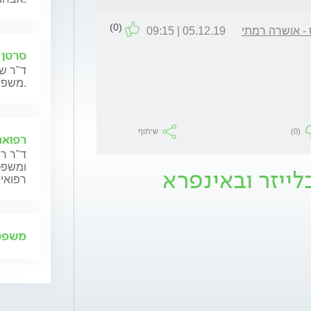
(0)
- אושרה רמתי
05.12.19 | 09:15
סרטן 
ד"ר שנ
משפחותיהם.
(0)
שיתוף
רפואה
ד"ר רן
ומשפט,
ייזר ובאינפרא
רפואית
משפט 