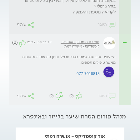
במקומות. האם זה לא פרק זמן ארוך מידי בין טיפול וטיפול או 
בגדר נורמלי ?

לקריאה נוספת והעמקה
תגובה
שיתוף
(0)
תשובת מומחה | מאת: אור
25.11.18 | 21:17
קוסמדיקס - אושרה רמתי
היי עופר. זה בסדר גמור. בגדר נורמלי ונותן תוצאות יותר טובות 
מאשר טיפולים תכופים. 
077-7018818
תגובה
(0)
(0)
שיתוף
מנהל פורום הסרת שיער בלייזר ובאינפרא
אור קוסמדיקס - אושרה רמתי