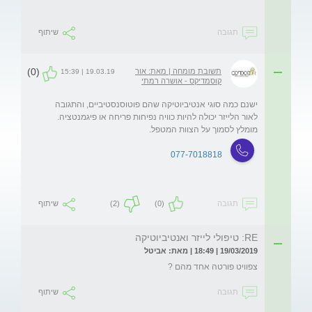
תגובה
שיתוף
(0)
תשובת מומחה | מאת: אור
19.03.19 | 15:39
קוסמדיקס - אושרה רמתי
ישנם כמה סוגי אנטיביוטיקה שהם פוטוסנסטיביים, והתגובה 
לאור הלייזר יכולה להיות כוויה נפיחות פריחה או פיגמנטציה. 
מומלץ לסמוך על הצוות המטפל.
077-7018818
תגובה
(0)
(2)
שיתוף
RE: טיפולי לייזר ואנטיביוטיקה
19/03/2019 | 18:49 | מאת: אביטל
צפוויט פורטה אחד מהם ?
תגובה
שיתוף