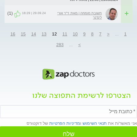
(1)
29.09.24 | 18:29
תשובת מומחה | מאת: ד"ר אורי
לינדנר
16
15
14
13
12
11
10
9
8
7
<
...
1
283
...
>
הצטרפו לרשימת התפוצה שלנו
אני מאשר/ת את
תנאי השימוש
ו
מדיניות הפרטיות
של דוקטורס
שלח