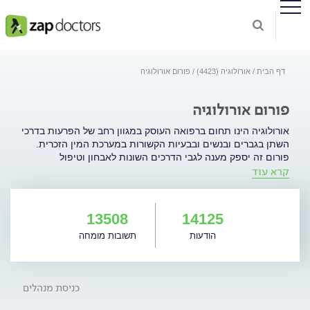
דף הבית
אורולוגיה (4423)
פורום אורולוגיה
פורום אורולוגיה
אורולוגיה הינו תחום ברפואה העוסק במגוון רחב של הפרעות בדרכי
השתן בגברים ובנשים ובבעיות הקשורות במערכת המין הזכרית.
פורום זה יספק מענה לגבי הדרכים השונות לאבחון וטיפול
קרא עוד
בתופעות הקשורות למגוון רחב של בעיות אורולוגיות: אורולוגיה
אונקולוגית - ממאירויות (גידולים) של בלוטת הערמונית, כליה,
שלפוחית שתן ואשכים. חוסר שליטה במתן שתן: דליפת שתן
במאמץ, דליפת שתן שבדחיפות ועוד אין אונות ופריון הגבר. הגדלה
13508
14125
שפירה של הערמונית והפרעות בהטלת שתן אבנים בדרכי השתן.
הודעות
תשובות מומחה
בעיות באשכים: ורידים מורחבים (וריקוצל), הצטברות נוזלים ועוד.
נושאים נוספים באורולוגיה: זיהומים בדרכי השתן, מחלות מין ועוד.
כניסת מנהלים