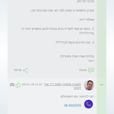
1.  האם יש קשר לאוריה בדם גבוהה לכאב במפרקי הירך דו 
רינה
תגובה
שיתוף
(0)
תשובת מומחה | מאת: ד"ר אורי
06.10.24 | 09:31
לינדנר
רצוי להיוועץ  עם ראומטולוג
09-9592555