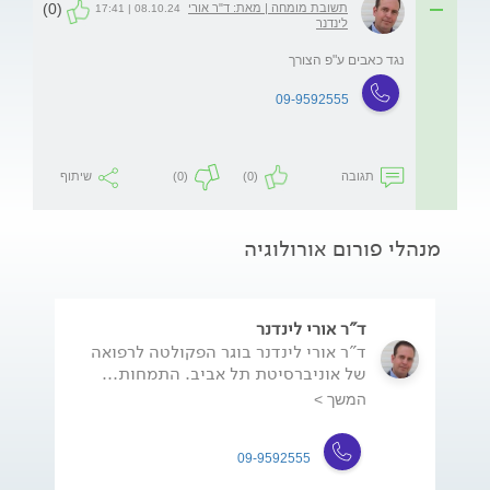
(0)
תשובת מומחה | מאת: ד"ר אורי
08.10.24 | 17:41
לינדנר
נגד כאבים ע"פ הצורך
09-9592555
תגובה
(0)
(0)
שיתוף
מנהלי פורום אורולוגיה
ד"ר אורי לינדנר
ד"ר אורי לינדנר בוגר הפקולטה לרפואה
של אוניברסיטת תל אביב. התמחות...
המשך >
09-9592555