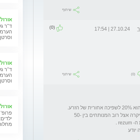
שיתוף
אורולו
ד"ר גל
(0)
ר
27.10.24 | 17:54
הערמונ
וסרטן 
אורולו
ד"ר גל
(0)
שיתוף
הערמונ
וסרטן 
אורולו
שלום. התייעצתי עם המנתח והוא אמר הסיכוי הוא 20% לשפיכה אחורית של הזרע. 
פרופ' 
ולעומת זאת אני קורא שמנתח אחר אומר שזה יקרה אצל רוב המנותחים בין 50-
ילדים:
מחלות 
יודע