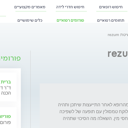
חיפוש רופאים
חיפוש חדרי לידה
מאמרים מקצועיים
תחומים רפואיים
פורומים רפואיים
כלים שימושיים
rezum
פורומי
ברית 
ד"ר דנ
הכנה 
שלום. יש בכוונתי לבצע את ההליך. אך הבנתי מהרופא לאחר התייעצות שיתכן ותהיה 
שפיכה אחורית לאחר ההליך, אני כבר שנתיים לוקח טמסולין עם תופעה של לשפיכה 
פוריו
אחורית , דבר שמאוד מתסכל אותי בעת קיום יחסי מין. השאלה מה הסיכוי שתהיה 
פורום 