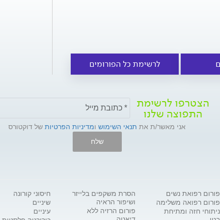
ם
לרשימת כל הפורומים
הצטרפו לרשימת
התפוצה שלנו
אני מאשר/ת את
תנאי השימוש
ו
מדיניות הפרטיות
של דוקטורס
שלח
פורום רפואת נשים
הסרת משקפים בלייזר
חיסוני קורונה
ושיפור הראיה
פורום רפואה משלימה
שיניים
פורום הרזיה ללא
ניתוחי חזה ומתיחת
עיניים
דיאטה
בטן
כירורגיה פלסטית