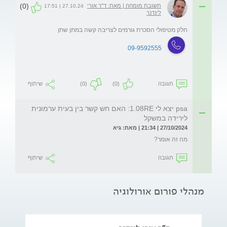
(0)
תשובת מומחה | מאת: ד"ר אורי
27.10.24 | 17:51
לינדנר
חלק מטיפולי הסכרת גורמים לצריבה קשה במתן שתן
09-9592555
תגובה
(0)
(0)
שיתוף
psa יצא לי 1.08RE: האם חש קשר בין בעית ערמונית
לירידה במשקל
27/10/2024 | 21:34 | מאת: גיא
מה זה אומר?
תגובה
שיתוף
מנהלי פורום אורולוגיה