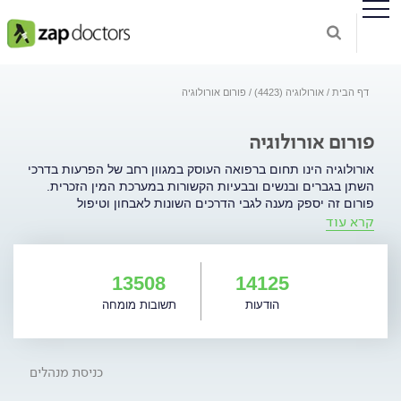
דף הבית
אורולוגיה (4423)
פורום אורולוגיה
פורום אורולוגיה
אורולוגיה הינו תחום ברפואה העוסק במגוון רחב של הפרעות בדרכי
השתן בגברים ובנשים ובבעיות הקשורות במערכת המין הזכרית.
פורום זה יספק מענה לגבי הדרכים השונות לאבחון וטיפול
קרא עוד
בתופעות הקשורות למגוון רחב של בעיות אורולוגיות: אורולוגיה
אונקולוגית - ממאירויות (גידולים) של בלוטת הערמונית, כליה,
שלפוחית שתן ואשכים. חוסר שליטה במתן שתן: דליפת שתן
במאמץ, דליפת שתן שבדחיפות ועוד אין אונות ופריון הגבר. הגדלה
13508
14125
שפירה של הערמונית והפרעות בהטלת שתן אבנים בדרכי השתן.
הודעות
תשובות מומחה
בעיות באשכים: ורידים מורחבים (וריקוצל), הצטברות נוזלים ועוד.
נושאים נוספים באורולוגיה: זיהומים בדרכי השתן, מחלות מין ועוד.
כניסת מנהלים