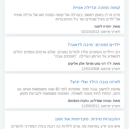
קומה נמוכה וגדילה אטית
פרק זה דן באופן ראשוני בקהילה של קומה נמוכה ו/או של גדילה אטית
של ילדים מגיל שנתיים ועד גיל ההתבגרות.
מאת:
יהודה לימוני
תאריך פרסום: 02/10/2013
ילדים נמוכים: סיבה לדאגה?
רוב הילדים הנמוכים נולדו להורים נמוכים, אולם גורמים נוספים יכולים
להשפיע על הורמון הגדילה. "תופסים גובה"
מאת:
ד"ר דני נמט ופרופ' אלון אליקים
תאריך פרסום: 12/02/2008
לאיזה גובה הילד שלי יגיע?
שיטות לחישוב גובה סופי, שפותחו לפני 40 שנה ומשמשות אותנו גם
היום, יכולות לתת מענה לשאלה. השיטות משמשות לקביעת תזמון
טיפולים ולסיווג שחקנים בספורט
מאת:
נגוהה שפרלינג, כתבת doctors
תאריך פרסום: 11/09/2011
התבגרות מינית: מקדימות את זמנן
איש אינו יודע בוודאות מה גורם לילדות כה רבות בעידן המודרני להקדים