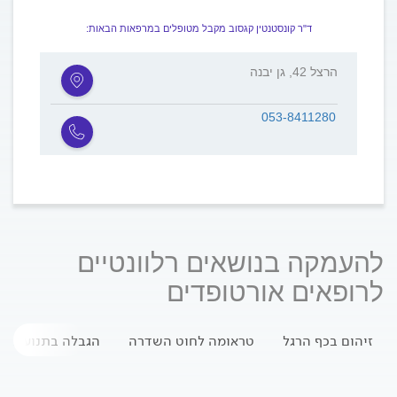
ד"ר קונסטנטין קגסוב מקבל מטופלים במרפאות הבאות:
הרצל 42, גן יבנה
053-8411280
להעמקה בנושאים רלוונטיים
לרופאים אורטופדים
זיהום בכף הרגל
טראומה לחוט השדרה
הגבלה בתנועת ה