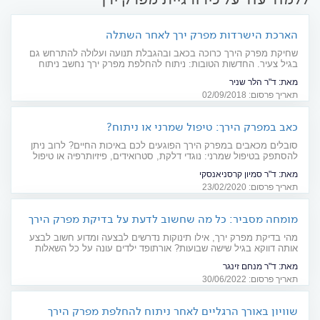
הארכת הישרדות מפרק ירך לאחר השתלה
שחיקת מפרק הירך כרוכה בכאב ובהגבלת תנועה ועלולה להתרחש גם
בגיל צעיר. החדשות הטובות: ניתוח להחלפת מפרק ירך נחשב ניתוח
מוצלח, עם אחוזי הצלחה גבוהים. טכנולוגיה חדשנית עשויה למנוע
מאת:
ד"ר הלר שניר
שחיקה של המפרק המושתל
תאריך פרסום: 02/09/2018
כאב במפרק הירך: טיפול שמרני או ניתוח?
סובלים מכאבים במפרק הירך הפוגעים לכם באיכות החיים? לרוב ניתן
להסתפק בטיפול שמרני: נוגדי דלקת, סטרואידים, פיזיותרפיה או טיפול
חדשני בטסיות דם שאינו כלול בסל הבריאות. בחלק מהמקרים, יש
מאת:
ד"ר סמיון קרסניאנסקי
לשקול ניתוח החלפת מפרק
תאריך פרסום: 23/02/2020
מומחה מסביר: כל מה שחשוב לדעת על בדיקת מפרק הירך
בתינוקות
מהי בדיקת מפרק ירך, אילו תינוקות נדרשים לבצעה ומדוע חשוב לבצע
אותה דווקא בגיל שישה שבועות? אורתופד ילדים עונה על כל השאלות
מאת:
ד"ר מנחם זינגר
תאריך פרסום: 30/06/2022
שוויון באורך הרגליים לאחר ניתוח להחלפת מפרק הירך