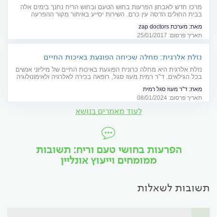
מרכז חדש לאבחון הפרעות בחוש הטעם ובחוש הריח נחנך בימים אלה
בבית החולים הדסה עין כרם. השירות יסייע באיתור מקור ההפרעה
ובהפניה לטיפול מתאים. צרכנות רפואית
מאת:
מערכת zap doctors
תאריך פרסום: 25/01/2017
נזלת אלרגית: מחלה שכיחה הפוגעת באיכות החיים
נזלת אלרגית היא מחלה כרונית הפוגעת באיכות החיים של מיליוני אנשים
בכל הגילאים. ד"ר רמית מעוז סגל, רופאה בכירה לאלרגיה ולאימונולוגיה
קלינית בביה"ח שיבא, בפודקאסט בנושא הטיפול בנזלת אלרגית
מאת:
ד"ר מעוז סגל רמית
תאריך פרסום: 08/01/2024
לעוד מאמרים בנושא
הפרעות בחושי טעם וריח: תשובות
ממומחים וייעוץ אונליין
תשובות לשאלות