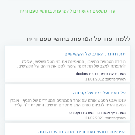
עוד נושאים הקשורים להפרעות בחושי טעם וריח
ללמוד עוד על הפרעות בחושי טעם וריח
תת תזונה: האויב של הקשישים
הירידה הטבעית בתיאבון, המאפיינת את בני הגיל השלישי, עלולה
להתפתח למצב של תת תזונה שעשוי לסכן את חייהם של הקשישים.
חשוב לשים לב לנורות אזהרה
מאת:
יפעת נחמני, כתבת doctors
תאריך פרסום: 11/01/2012
על טעם ועל ריח של קורונה
COVID19 הפגיש אותנו עם אחד הסממנים המטרידים של הנגיף - אובדן
הטעם והריח לגביהם נערכו המון מחקרים חדשים. החוקרת ד"ר קלייר
הופקינס: "יש חולים שהנגיף הצליח לחדור לתאי העצב של תהליך
מאת:
ריקי אמה דנון - מערכת דוקטורס
ההרחה ולפגוע בהם"
תאריך פרסום: 21/02/2021
הפרעות בחושי טעם וריח: מרכז חדש בהדסה