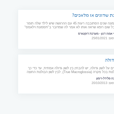
 שדונים או מלאכים?
במשך שמונה שנים הסתובבה רעות 45 עם ההרגשה שיש לילד שלה תומר
ל שום רופא שראה אותו לא אמר לה שמדובר ב"תסמונת וילאמס"
יו לו את "הפנים של השדון" האופיינית לילדי ויליאמס. תסמונת
י אמה דנון - מערכת דוקטורס
נקראת גם תסמונת "מלאכים" על שום המראה הבהיר וההתנהגות
25/01/20
- המלאכית שלהם. תסמונות של שדונים או מלאכים- וגם האם ניתן
ותן מראש?
דולה
 על לשון גדולה, יש להבחין בין לשון גדולה אמתית, עד כדי כך
שהיא בולטת בכל מקרה (True Macroglossia), לבין לשון הבולטת החוצה
ה חלל הפה והלסתות או בשל חולשת שרירים, מצב שנקרא
ה פלידל-רימון
מקרוגלוסיה מדומה (Pseudo Macroglossia). לעתים קרובות קשה להבדיל
20/10/20
ם והביטוי הקליני יהיה דומה.