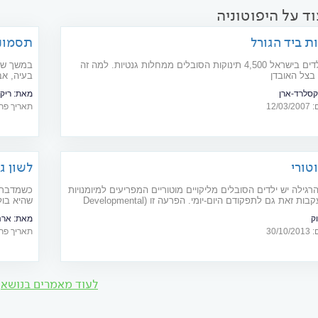
ד על היפוטוניה
ות ביד הגורל
תסמונת
מדי שנה נולדים בישראל 4,500 תינוקות הסובלים ממחלות גנטיות. למה זה
בצל האובדן
בעיה, אב
למרות שה
קסלרד-ארן
מאת:
ריק
אנג'למן 
12/
תאריך פרסום: 21
החברותית
לאבחן א
טורי
לשון ג
רגילה יש ילדים הסובלים מליקויים מוטוריים המפריעים למיומנויות
כשמדברים
התנועה ובעקבות זאת גם לתפקודם היום-יומי. הפרעה זו (Developmental
Coordination Disorder, DCD) חשוב לאתר מוקדם, כדי לאפשר ללוקים בה
בשל מבנ
ק
מאת:
ארנ
 הולם.
30/
תאריך פרסום: 13
בין השניי
לעוד מאמרים בנושא