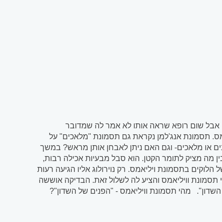
לד שלה תומר בעיה, אבל שום רופא שראה אותו לא אמר לה שמדובר
אמס. תסמונת אנג'למן נקראת גם תסמונת "מלאכים" על
 או מלאכים- וגם האם ניתן לאבחן אותן מראש? במשך
ן מה מציק לתומר הקטן. הוא סבל מבעיות אכילה רבות,
לוקים בתסמונת ויליאמס. רק נוירולוג אליו הגיעה רעות
 תסמונת וויליאמס והציע לה לשלול זאת. הבדיקה אוששה
שדון". מהי תסמונת וויליאמס - "הפנים של השדון"?
תסמונת וויליאמס הנה פתולוגיה נדירה והיא קרויה על שמו של קרדיולוג בשם ג'יי ויליאמס אשר פירט אודותיה כבר בשנת 1961 ואשר אחד
 בפנים...