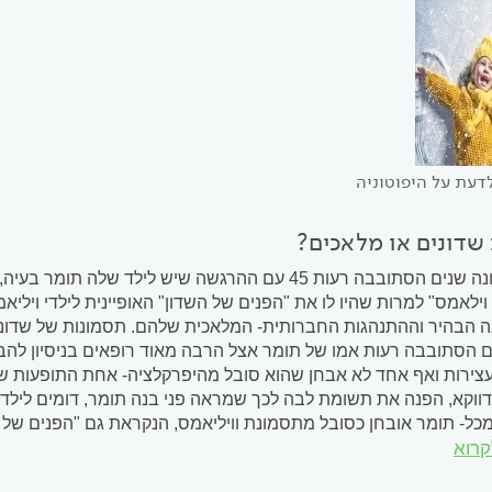
דעת על היפוטוניה
שדונים או מלאכים?
במשך שמונה שנים הסתובבה רעות 45 עם ההרגשה שיש לי
ילאמס" למרות שהיו לו את "הפנים של השדון" האופיינית לילדי וילי
 הבהיר וההתנהגות החברותית- המלאכית שלהם. תסמונות של שדונים
 הסתובבה רעות אמו של תומר אצל הרבה מאוד רופאים בניסיון להבי
עצירות ואף אחד לא אבחן שהוא סובל מהיפרקלציה- אחת התופעות של ה
דווקא, הפנה את תשומת לבה לכך שמראה פני בנה תומר, דומים לילדי
כל- תומר אובחן כסובל מתסמונת וויליאמס, הנקראת גם "הפנים של ה
קרוא
הבולטים אצל כל מי שסובל ממנה הוא "פני שדון". אלה באים לידי ביטוי