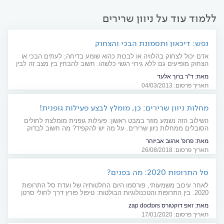
ללמוד עוד על ניוון שרירים
נפש: דיכאון ותסמונת הבכי והצחוק
אדם יכול לצחוק בהלוויה או לבכות כהוא שומע בדיחה; לעתים הבכי או
הצחוק מופיעים גם ללא גירוי רגשי כלשהו. חשוב להבחין בין מצב זה לבין
דיכאון
מאת:
ד"ר ברוך אלעד
תאריך פרסום: 04/03/2013
מחלות ניוון שרירים: כן, מומלץ לבצע פעילות גופנית!
השילוב הזה נשמע מוזר במבט ראשון: פעילות גופנית מומלצת לחולים
הסובלים ממחלות ניוון שרירים. על מה יש להקפיד? מה חשוב לבדוק
לפני שמתחילים?
מאת:
פרופ' ארגוב אביזהר
תאריך פרסום: 26/08/2018
סל התרופות 2020: מה בפנים?
לאחר עיכוב משמעותי, פורסמו היום החלטותיה של ועדת סל התרופות
2020. בין התרופות והטכנולוגיות הבולטות: טיפול פורץ דרך לחולי סרטן
המוח מסוג גליובלסטומה, טיפול גנטי למניעת עיווריון, תרופה לתינוקות
מאת:
זאפ דוקטורס zap doctors
הסובלים מ-SMA. "הלבלב מלאכותי" לחולי סוכרת 1 נותר בחוץ
תאריך פרסום: 17/01/2020