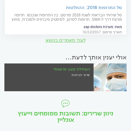
סל התרופות 2018: ההחלטות
סל שירותי הבריאות לשנת 2018 פורסם. בין התרופות שנכנסו: תרופה
פורצת דרך ל-SMA, תרופות לסרטן, לסיסטיק פיברוזיס ולסוכרת; מחוץ
לסל תרופה לדושן
מאת:
מערכת zap doctors
תאריך פרסום: 31/12/2017
לעוד מאמרים בנושא
אולי יענין אותך לדעת...
השתלת קוצב סרעפתי
פרטי הניתוח
ניוון שרירים: תשובות ממומחים וייעוץ
אונליין