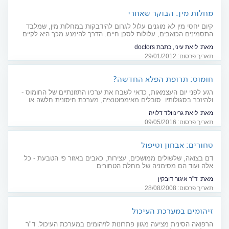
מחלות מין: הבוקר שאחרי
קיום יחסי מין לא מוגנים עלול לגרום להידבקות במחלות מין, שמלבד
התסמינים הכואבים, עלולות לסכן חיים. הדרך להימנע מכך היא לקיים
יחסים מוגנים
מאת:
ליאת עיני, כתבת doctors
תאריך פרסום: 29/01/2012
חומוס: תרופת הפלא החדשה?
רגע לפני יום העצמאות, כדאי לשבח את ערכיו התזונתיים של החומוס -
ולהיזכר בסגולותיו. סובלים מאימפוטנציה, מערכת חיסונית חלשה או
בעיות עור? התחילו לנגב
מאת:
ליאת גרינוולד דלויה
תאריך פרסום: 09/05/2016
טחורים: אבחון וטיפול
דם בצואה, שלשולים ממושכים, עצירות, כאבים באזור פי הטבעת - כל
אלה ועוד הם מסימניה של מחלת הטחורים
מאת:
ד"ר איגור דובקין
תאריך פרסום: 28/08/2008
זיהומים במערכת העיכול
הרפואה הסינית מציעה מגוון פתרונות לזיהומים במערכת העיכול. ד"ר