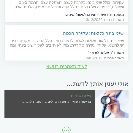
עקירות, כולל שיני בינה ובקרבה לעצב, השתלת עצם, הרמת סינוס
ושתלים, ביופסיה של נגעים בחלל הפה וטיפולים במפרק הלסת. אלה
מה מהטיפולים שניתנים תחת כירורגיית פה ולסת. ד"ר ליאון גילמן,
מאת:
חיוך ראשון - המרכז לטיפולי שיניים
כירורג פה ולסת ממרפאת "חיוך ראשון", מרחיב על התחום ועל
תאריך פרסום: 13/12/2022
המיומנות והמקצועיות הנדרשות בו
שיני בינה כלואות: עקירה חכמה
שיני בינה כלואות עלולות לגרום לכאב כרוני בחלל הפה - ובמקרים רבים
יש להוציאן על ידי עקירה כירורגית. מתי לא חייבים לעקור שיני בינה? ומה
כוללים ההליך הכירורגי וההחלמה?
מאת:
ד"ר שלמה לזרוביץ'
תאריך פרסום: 13/01/2015
לעוד מאמרים בנושא
אולי יענין אותך לדעת...
צילום שיניים
בדיקות רפואיות: מה ההבדלים בין סוגי צילומי...