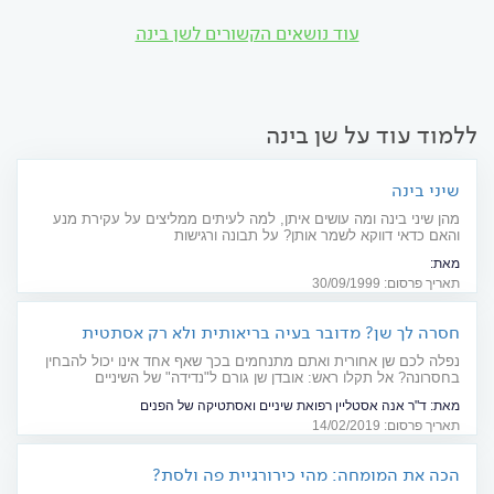
עוד נושאים הקשורים לשן בינה
ללמוד עוד על שן בינה
שיני בינה
מהן שיני בינה ומה עושים איתן, למה לעיתים ממליצים על עקירת מנע
והאם כדאי דווקא לשמר אותן? על תבונה ורגישות
מאת:
סוגיית שיני הבינה הינה סוגיה שמטרידה הן את רופאי השיניים והן את החולים
תאריך פרסום: 30/09/1999
מזה שנים. האם יש לעקור את שיני הבינה כטיפול מנע ? האם לשמרן בכל מקרה
? לד"ר עמרי אמודי כל התשובות.
חסרה לך שן? מדובר בעיה בריאותית ולא רק אסתטית
נפלה לכם שן אחורית ואתם מתנחמים בכך שאף אחד אינו יכול להבחין
בחסרונה? אל תקלו ראש: אובדן שן גורם ל"נדידה" של השיניים
הסמוכות, באופן שמשפיע על יציבות כל השיניים בחלל הפה. מהם
מאת:
ד"ר אנה אסטליין רפואת שיניים ואסתטיקה של הפנים
הטיפולים האפשריים?
תאריך פרסום: 14/02/2019
הכה את המומחה: מהי כירורגיית פה ולסת?