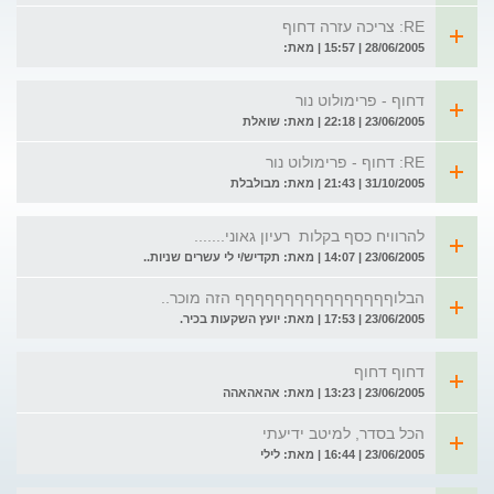
RE: צריכה עזרה דחוף
28/06/2005 | 15:57 | מאת:
דחוף - פרימולוט נור
23/06/2005 | 22:18 | מאת: שואלת
RE: דחוף - פרימולוט נור
31/10/2005 | 21:43 | מאת: מבולבלת
להרוויח כסף בקלות  רעיון גאוני.......
23/06/2005 | 14:07 | מאת: תקדיש/י לי עשרים שניות..
הבלוףףףףףףףףףףףףףףףף הזה מוכר..
23/06/2005 | 17:53 | מאת: יועץ השקעות בכיר.
דחוף דחוף
23/06/2005 | 13:23 | מאת: אהאהאהה
הכל בסדר, למיטב ידיעתי
23/06/2005 | 16:44 | מאת: לילי