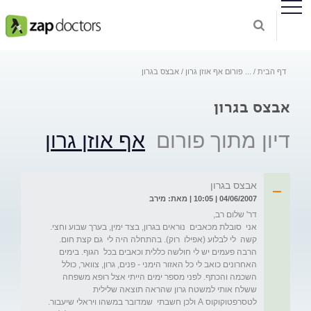
דף הבית
...
פורום אף אוזן גרון
אבצס בגרון
אבצס בגרון
דיון מתוך פורום
אף אוזן גרון
אבצס בגרון
04/06/2007 | 10:05 | מאת: מירב
אני  סובלת מכאבים  נוראים בגרון, בצד ימין, בערך שבוע וחצי. 
קשה  לי לבלוע (אפילו  רוק). בהתחלה היה לי  גם קצת חום. 
הרבה פעמים יש לי חולשה כללית וכאבים בכל  הגוף. בימים 
האחרונים כואב לי כל האזור הימני - פנים, גרון, צוואר, כולל 
השכמה והכתף. לפני מספר ימים הייתי אצל רופא משפחה 
ששלח אותי למשטח גרון שהראה תוצאה שלילית  
לטסרפטוקוקוס A ולכן חשבתי  שמדובר במשהו ויראלי שיעבור. 