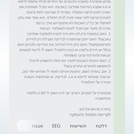
מכיוון שהבעיה נמשכה והכאבים אף החריפו פניתי אתמול לרופא 
א.א.ג שקבע בוודאות שמדובר באבצס. הוא נתן לי אוגמנטין וגם 
הפניה למיון לניקוז המוגלה. אמרתי לו שברצוני לתת צ'אנס 
לאנטיביוטיקה לפני שאני פונה לבית החולים. הוא אמר שזה נתון 
1. האם במשטח גרון לא ניתן היה להגיע למסקנה שמדובר 
באבצס? האם ייתכן שההפניה לבדיקה הגבילה רק לחיידק 
סטרפטוקוקוס? האם ניתן היה להרחיב את הבדיקה ולבדוק האם 
בכלל יש חיידק כלשהו או בעיה כלשהי? חשוב לי לדעת לפעמים 
2. האם הזנחת האבצס לאורך זמן יכולה להשפיע לרעה? 
3. אם, בעזרת השם, האנטיביוטיקה תעזור לי וארגיש יותר טוב, 
יש צורך שאחזור לרופא א.א.ג. לבדיקה, או שהרגשתי הטובה 
מצטערת על המכתב הארוך אך היה חשוב לי לפרט וללמוד 
בתודה מראש וכל טוב
לקריאה נוספת והעמקה
דלקת
תשישות
EEG
אבצס
אבצס בגרון