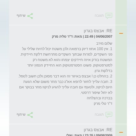
תגובה
שיתוף
RE: אבצס בגרון
04/06/2007 | 22:49 | מאת: ד"ר טליה מרק
1. אין 100 אחוז דיוק ברפואה ולכן משטח יכול להיות שלילי על 
פני השקדים, למרות שבתוך השקדים מתרחשת דלקת חיידקית. 
המשטח בודק איזה חיידקים יצמחו והוא לא משטח רק 
לסטרפטוקוק. פשוט הסטרפטוקוק הוא החיידק הנפוץ יותר 
3. חובה עלייך לחזור לרופא אא"ג כבר מחר משום שלא הגעת 
היום לניקוז, ולטעמי גם חובה עלייך להגיע לניקוז מחר בבוקר אם 
ד"ר טלי מרק
תגובה
שיתוף
RE: אבצס בגרון
09/08/2009 | 23:35 | מאת: שילי