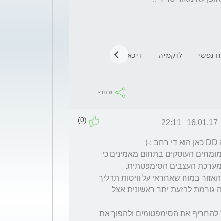
 נפשי
לוקמיה
דיכאון
לימפומה
אפקסור
הזעת י
שיתוף
(0)
16.01.17 | 22:11
אתה מתאר תופעה חדשה ולא ראשונית-רוב המומחים העוסקים בתחום מאמינים כי 
הזעת יתר ראשונית נגרמת כתוצאה משיבוש במערכת העצבים הסימפטתית. 
במקרים של הזעת יתר ראשונית ההנחה היא שהאזור במוח שאחראי על וויסות תהליך 
ההזעה פועל באופן לא תקין. הרגשת חרדה אינה גורמת להזעת יתר ראשונית אצל 
אולם מצב של חרדה במהלך התקף הזעה עלול להחריף את הסימפטומים ולהפוך את 