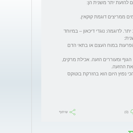
תופעות הלוואי של מספר תרופות כוללות הזעת יתר. לדוגמה: נוגדי דיכאון – במיוחד  
זיהומים שונים דוגמת HIV (איידס) או שחפת. הפרעות במוח העצם או בתאי הדם 
בנוגע לתזונה-קיימים מאכלים המעלים את חום הגוף ומעוררים הזעה. אכילת מרקים, 
(0)
שיתוף
ת