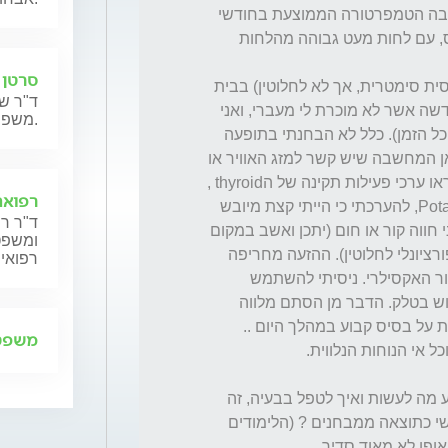
לפני כחצי שנה עברתי להתגורר במדינה קרה, בה הטמפרטורה הממוצעת בחודשי 
החורף נעה סביב ה0 - 10 מעלות מתחת לאפס, עם לחות מעט גבוהה מהלחות 
סרטן 
בחודשיים האחרונים אני סובל מהזעת יתר (יחסית סימטרית, אך לא לחלוטין) בבית 
ד"ר שנ
השחי. ללא הזעות לילה. ההזעה הינה תופעה חדשה אשר לא מוכרת לי מעברי, ואני 
משפחותיהם.
שם לב שהיא תלוית יום (לא חריפה באופן זהה כל הזמן). כלל לא הבחנתי בתופעה 
בזמן שהותי בישראל לצורך ביקורי מולדת, מכאן המחשבה שיש קשר למזג האוויר או 
לתנאים ההסתגלותיים. בדיקות דם שערכתי הראו ערכי פעילות תקינה של הthyroid , 
רפואה
אבל ערכים מעט גבוהים מהממוצע של Potassium, להערכתי כי הייתי קצת מיובש 
ד"ר רן
בבוקר הבדיקה. הדבר אינו קשור כלל להאם אני חווה קור או חום (יתכן ואשב במקום 
ומשפט,
קר מאוד, ארגיש קור ועדיין אזיע באופן לא פרופורציונלי לחלוטין). ההזעה מחריפה 
רפואית
במקומות סגורים, ומגיעה עד לכדי רטיבות באזור האקסילרי. ניסיתי להשתמש 
בדאורדורנט מיוחדים, לא הועיל כלל. כנ"ל שימוש בטלק. הדבר מן הסתם מלווה 
בחוסר נוחות גדול שכן אני צריך להחליף חולצות על בסיס קבוע במהלך היום .. 
משפט 
אשמח לייעוץ או הכוונה, אני באמת כבר לא יודע מה לעשות ואיך לטפל בבעיה, זה 
מתסכל ומעייף. יתכן ויש קשר לתזונה? לחץ נפשי כתוצאה ממבחנים ? (הלימודים 