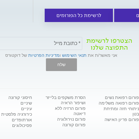
ם
לרשימת כל הפורומים
הצטרפו לרשימת
התפוצה שלנו
אני מאשר/ת את
תנאי השימוש
ו
מדיניות הפרטיות
של דוקטורס
שלח
פורום רפואת נשים
הסרת משקפים בלייזר
חיסוני קורונה
ושיפור הראיה
פורום רפואה משלימה
שיניים
פורום הרזיה ללא
ניתוחי חזה ומתיחת
עיניים
דיאטה
בטן
כירורגיה פלסטית
פורום נוירולוגיה
פורום פריון האישה
אורתופדים
פורום קורונה
פסיכולוגים