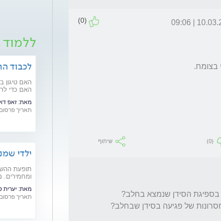
(0)
10.03.26 | 0
ללמוד ע
לכבוד החנוכה: 11 מ
האם טיגון ב
מיתוסים בנו
מאת:
זאפ דוקטורס 
תאריך פרסום: /12/2019
(0)
שיתוף
ילדי שמנ
תופעת ההשמנ
ומחמירים. 
לעולם? והכי
מאת:
יערית טרבל
האם רצוי להימנע מקפה וקקאו, כדי שלא יפגעו בספיגת הסידן שנמצא בחלב? 
תאריך פרסום: /10/2018
חסרונות של פגיעה בסידן שבחלב?