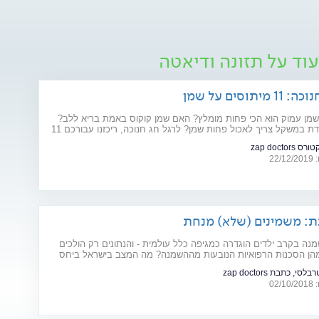
וד על תזונה ודיאטה
יתוסים על שמן
שמן עמוק הוא הכי פחות מומלץ? האם שמן קוקוס באמת בריא ללב?
האם כדי לרדת במשקל צריך לאכול פחות שמן? לרגל חג חנוכה, ריכזנו עבורכם 11
שא שמן שהגיע הזמן לנפץ
zap doctors
22
ת: משמינים (שלא) מנחת
ה בקרב ילדים הוגדרה כמגיפה כלל עולמית - והנתונים רק הולכים
מהן הסכנות הרפואיות הנובעות מההשמנה? מה המצב בישראל ביחס
 חשוב: מה תוכלו לעשות למען בריאות ילדיכם?
סי, כתבת zap doctors
02