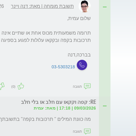
תשובת מומחה | מאת: דנה ויינר
5:24
בברכה,דנה
03-5303218
תגובה
(0)
RE: קפה וקקאו עם חלב או בלי חלב
09/03/2026 | 17:18 | מאת: עמית
מה כוונת המיליםּ " תרכּובות בקפה" בתשובתך
תגובה