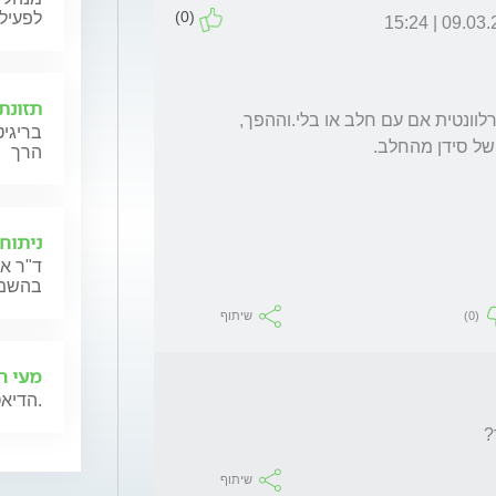
(0)
לפעילו
09.03.26 | 1
תזונת 
תרומה משמעותית מכוס אחת או שתיים אינה רלוונטית אם עם חלב או בלי.וההפך, 
בריגיט
הרך
ניתוח
ד"ר אנ
בהשמנה
(0)
שיתוף
מעי רג
הדיאטנית אורלי מנירב תייעץ לגבי תזונה לסובלים ממעי רגיז.
?
שיתוף