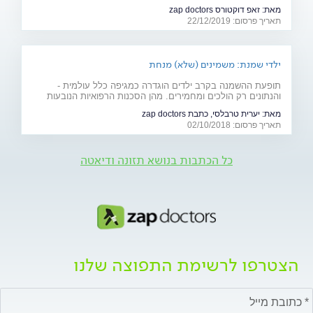
לרגל חג חנוכה, ריכזנו עבורכם 11 מיתוסים בנושא שמן שהגיע
מאת:
זאפ דוקטורס zap doctors
הזמן לנפץ
תאריך פרסום: 22/12/2019
ילדי שמנת: משמינים (שלא) מנחת
תופעת ההשמנה בקרב ילדים הוגדרה כמגיפה כלל עולמית -
והנתונים רק הולכים ומחמירים. מהן הסכנות הרפואיות הנובעות
מההשמנה? מה המצב בישראל ביחס לעולם? והכי חשוב: מה
מאת:
יערית טרבלסי, כתבת zap doctors
תוכלו לעשות למען בריאות ילדיכם?
תאריך פרסום: 02/10/2018
כל הכתבות בנושא תזונה ודיאטה
הצטרפו לרשימת התפוצה שלנו