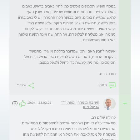
בנוסף הופיעו תסמינים נוספים כמו לחץ וכאבים בראש, כאבים 
באזור העיניים, סחרחורות ותחושת שריפה באזור שבין האף 
לראש שמגיעה בגלים. היום בבוקר חלה החמרה  יש לי כאב בגרון 
בזמן בליעה, תחושת גוש או נפיחות חזקה שלא הייתה בגרון 
וקושי מסוים בנשימה יותר מרגיש כמו חסימה כזו וקושי לקחת 
נשימה. אני מצליחה לבלוע רוק, אך התחושה אינה תקינה ומלווה 
אשמח להבין האם ייתכן שמדובר בדלקת או גירוי מתמשך 
בעקבות הכוויות, האם יש חשש לבצקת בגרון או מעורבות של 
תודה רבה.
תגובה
שיתוף
(0)
תשובת מומחה | מאת: ד"ר
23.03.26 | 10:04
אביטל מתן
מתאורך עולה כי יתכן ויש כמה גורמים לסימפטומים המתוארים. 
אני מציע כי תפני למומחה ברפואת הפה ובמקביל לרופא 
משפחה על מנת לאבחן את המקור או המקורות לתופעות מהן 