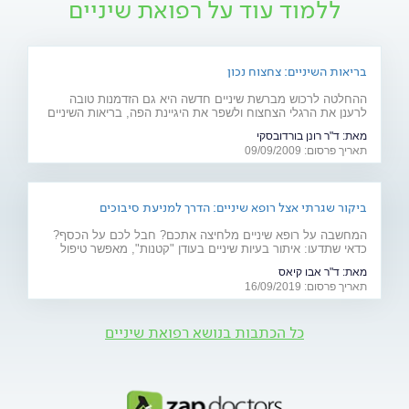
ללמוד עוד על רפואת שיניים
בריאות השיניים: צחצוח נכון
ההחלטה לרכוש מברשת שיניים חדשה היא גם הזדמנות טובה
לרענן את הרגלי הצחצוח ולשפר את היגיינת הפה, בריאות השיניים
והחניכיים. מדריך לניקיון הפה
מאת:
ד"ר רונן בורדובסקי
תאריך פרסום: 09/09/2009
ביקור שגרתי אצל רופא שיניים: הדרך למניעת סיבוכים
המחשבה על רופא שיניים מלחיצה אתכם? חבל לכם על הכסף?
כדאי שתדעו: איתור בעיות שיניים בעודן "קטנות", מאפשר טיפול
מהיר, זול ופחות כואב. הקפידו על ביקורת תקופתית אצל רופא
מאת:
ד"ר אבו קיאס
השיניים ועל ניקוי על ידי שיננית
תאריך פרסום: 16/09/2019
כל הכתבות בנושא רפואת שיניים