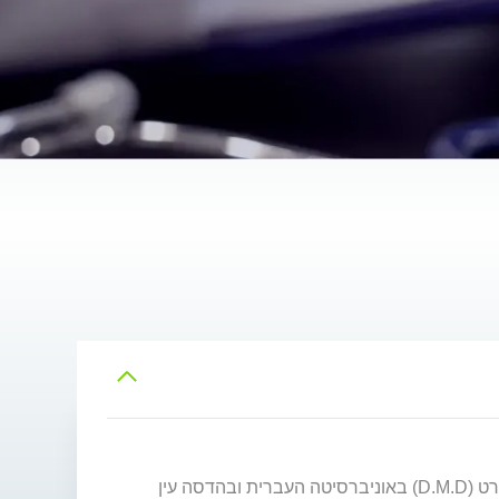
ד"ר אביטל מתן הינו רופא שיניים, מומחה בשיקום הפה. סיים את לימודיו לתואר ראשון ברפואה (B.Med.Sc) ואת הדוקטורט (D.M.D) באוניברסיטה העברית ובהדסה עין