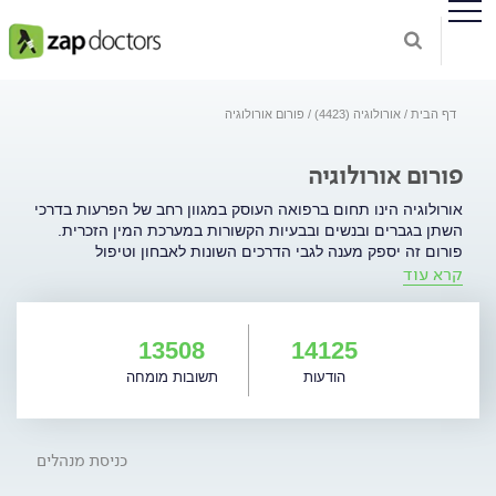
דף הבית
אורולוגיה (4423)
פורום אורולוגיה
פורום אורולוגיה
אורולוגיה הינו תחום ברפואה העוסק במגוון רחב של הפרעות בדרכי
השתן בגברים ובנשים ובבעיות הקשורות במערכת המין הזכרית.
פורום זה יספק מענה לגבי הדרכים השונות לאבחון וטיפול
קרא עוד
בתופעות הקשורות למגוון רחב של בעיות אורולוגיות: אורולוגיה
אונקולוגית - ממאירויות (גידולים) של בלוטת הערמונית, כליה,
שלפוחית שתן ואשכים. חוסר שליטה במתן שתן: דליפת שתן
במאמץ, דליפת שתן שבדחיפות ועוד אין אונות ופריון הגבר. הגדלה
13508
14125
שפירה של הערמונית והפרעות בהטלת שתן אבנים בדרכי השתן.
הודעות
תשובות מומחה
בעיות באשכים: ורידים מורחבים (וריקוצל), הצטברות נוזלים ועוד.
נושאים נוספים באורולוגיה: זיהומים בדרכי השתן, מחלות מין ועוד.
כניסת מנהלים