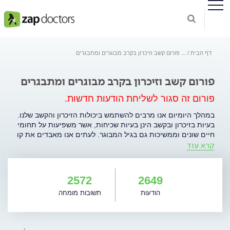
דף הבית
...
פורום קשב וזיכרון בקרב מבוגרים ומתבגרים
פורום קשב וזיכרון בקרב מבוגרים ומתבגרים
פורום זה סגור לשליחת הודעות חדשות.
במהלך היומיום אנו מרבים להשתמש ביכולות הזיכרון והקשב שלנו.
בעיות בזיכרון ובקשב הינן בעיות שכיחות, אשר משפיעות על תחומי
חיים שונים וממשיכות גם בגיל המבוגר. לעתים אנו מאבדים את קו
קרא עוד
המחשבה, נוטים לשכוח דברים ומתקשים לסיים משימות שקבענו
לעצמנו. הפורום עוסק בתחום יכולות ובעיות זיכרון וקשב של
מתבגרים, סטודנטים ומבוגרים. מועלים בו נושאים הקשורים
בהפרעת קשב וריכוז אצל מתבגרים ובוגרים. הפורום עוסק גם
2572
2649
בבעיות זיכרון המשפיעות על מצבים מגוונים במעגלי החיים:
הודעות
תשובות מומחה
בלמידה, בעבודה, בנהיגה וביחסים עם בני הזוג. בפורום מוזמנים
לכתוב בני נוער, סטודנטים, הורים ואנשים בגיל השלישי. אנשי
מקצוע מוזמנים גם להתייעץ. מטרת הפורום היא לתת מידע
מקצועי ואדיב לגבי השאלות הבאות: מהו תהליך האבחון הנכון