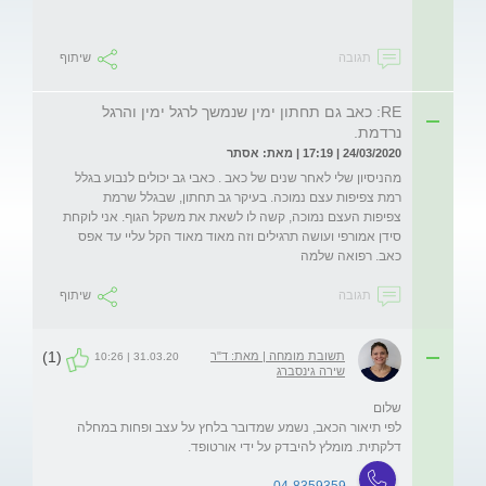
תגובה
שיתוף
RE: כאב גם תחתון ימין שנמשך לרגל ימין והרגל
נרדמת.
24/03/2020 | 17:19 | מאת: אסתר
מהניסיון שלי לאחר שנים של כאב . כאבי גב יכולים לנבוע בגלל 
רמת צפיפות עצם נמוכה. בעיקר גב תחתון, שבגלל שרמת 
צפיפות העצם נמוכה, קשה לו לשאת את משקל הגוף. אני לוקחת 
סידן אמורפי ועושה תרגילים וזה מאוד מאוד הקל עליי עד אפס 
כאב. רפואה שלמה
תגובה
שיתוף
(1)
תשובת מומחה | מאת: ד"ר
31.03.20 | 10:26
שירה גינסברג
לפי תיאור הכאב, נשמע שמדובר בלחץ על עצב ופחות במחלה 
דלקתית. מומלץ להיבדק על ידי אורטופד.
04-8359359