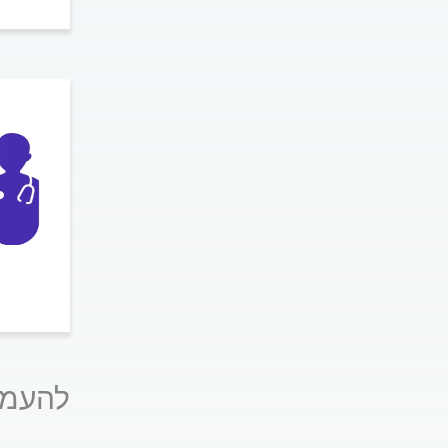
להעמק