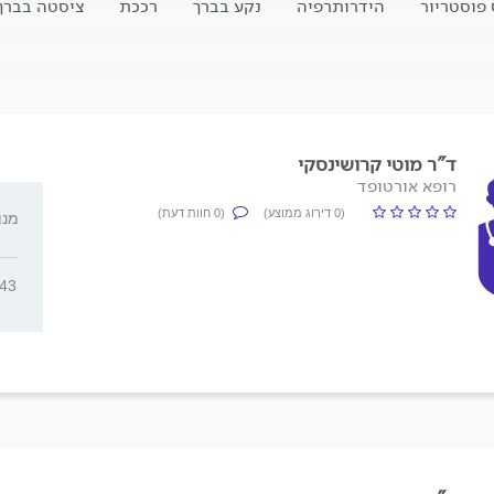
 פוסטריור
הידרותרפיה
נקע בברך
רככת
ציסטה בברך
ד"ר מוטי קרושינסקי
רופא אורטופד
(0 דירוג ממוצע)
(0 חוות דעת)
מנוחה
343