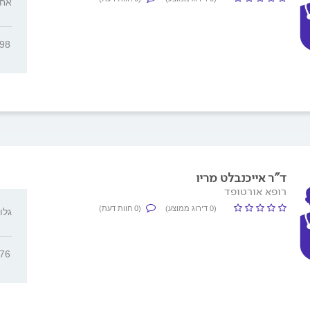
אחד ה
798
ד"ר אייכנבלט מריו
רופא אורטופד
(0 דירוג ממוצע)
(0 חוות דעת)
גלוסקין
176