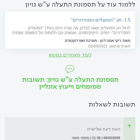
ללמוד עוד על תסמונת התעלה ע"ש גויון
1.5. חג "הפועלים המודרניים"
לרגל חג הפועלים יצאנו לבדוק מה קורה היום בעידן "הפועלים
המודרניים"- יזמים, הייטקיסטים, ואנשים עם חלומות על הגשמה עצמית
שרוצים להגיע רחוק, ומשלמים על זה בבריאות שלהם. ראיון עם איתן
מאת:
ריקי אמה דנון - מערכת זאפ דוקטורס
מאירי, פסיכולוג תעסוקתי. מחבר הספר "המגפה השקטה במקומות
תאריך פרסום: 02/05/2021
העבודה"
לעוד מאמרים בנושא
תסמונת התעלה ע"ש גויון: תשובות
ממומחים וייעוץ אונליין
תשובות לשאלות
חוות דעת שלישית
06/02/2005 | 11:36 | מאת: מאור