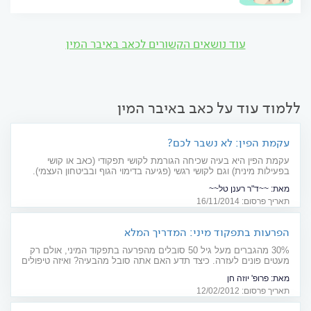
עוד נושאים הקשורים לכאב באיבר המין
ללמוד עוד על כאב באיבר המין
עקמת הפין: לא נשבר לכם?
עקמת הפין היא בעיה שכיחה הגורמת לקושי תפקודי (כאב או קושי
בפעילות מינית) וגם לקושי רגשי (פגיעה בדימוי הגוף ובביטחון העצמי).
החדשות הטובות - ניתן לטפל
מאת:
~~ד"ר רענן טל~~
תאריך פרסום: 16/11/2014
הפרעות בתפקוד מיני: המדריך המלא
30% מהגברים מעל גיל 50 סובלים מהפרעה בתפקוד המיני, אולם רק
מעטים פונים לעזרה. כיצד תדע האם אתה סובל מהבעיה? ואיזה טיפולים
מציעים הרופאים?
מאת:
פרופ' יוזה חן
תאריך פרסום: 12/02/2012