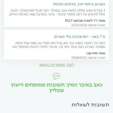
כאבים ביחסי מין: גורמים וטיפול
1 מכל 6 נשים עלולה לחוות כאב במהלך יחסי מין (דיספראוניה). הכאב
עלול להיגרם על רקע מספר סיבות - וכרוך בפגיעה קשה באיכות החיים.
אל תתביישו, תקראו - ההקלה באופק
מאת:
ד"ר ליאורה אברמוב-6117
תאריך פרסום: 31/01/2018
ט"ו באב - יום אהבה בלי כאבים
היום הכי רומנטי בשנה כבר כאן אבל הוא מציף גם נושא קצת פחות
משמח: כאבים בעת קיום יחסי מין, אז איך תחזרו ליהנות מסקס? הנה
התשובות
מאת:
סתיו קורן
תאריך פרסום: 09/08/2022
לעוד מאמרים בנושא
כאב באיבר המין: תשובות ממומחים וייעוץ
אונליין
תשובות לשאלות