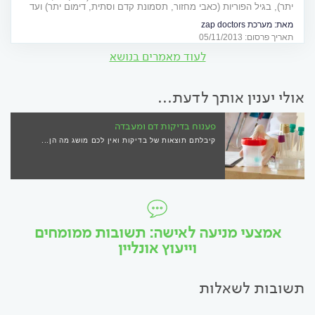
יתר), בגיל הפוריות (כאבי מחזור, תסמונת קדם וסתית, דימום יתר) ועד
לגיל המעבר. מדריך מיוחד
מאת:
מערכת zap doctors
תאריך פרסום: 05/11/2013
לעוד מאמרים בנושא
אולי יענין אותך לדעת...
פענוח בדיקות דם ומעבדה
קיבלתם תוצאות של בדיקות ואין לכם מושג מה הן...
אמצעי מניעה לאישה: תשובות ממומחים
וייעוץ אונליין
תשובות לשאלות