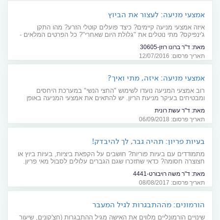
אמצעי מניעה: לעצור את הביוץ
איזה אמצעי מניעה קיימים? כיצד פועלים קוטלי הזרע? מהו התקן
ג'ינפיקס? מתי נוטלים את "גלולת היום שאחרי"? כל הפרטים המלאים -
על אמצעי המניעה ויעילותם
מאת:
ד"ר ברונו רוזן-30605
תאריך פרסום: 12/07/2016
אמצעי מניעה: איזה, מתי ואיך?
רוב אמצעי המניעה נועדו לשימוש "החצי הנשי" במערכת היחסים
ומבטיחים בעיקר מניעת הריון. יש להתאים את אמצעי המניעה באופן
אישי, להקפיד על שימוש נכון - ולא לשכוח הגנה מפני מחלות מין
מאת:
ד"ר עשת רונית
תאריך פרסום: 06/09/2018
בעיות פריון: תהיה גבר, לך להיבדק!
מתמודדים עם בעיות פוריות? חושבים על הקפאת ביציות, בעיות ביוץ או
חצוצרה חסומה? כדאי שתזכרו שגם הגברים עלולים לסבול מאי פריון.
כיצד מאבחנים ומטפלים?
מאת:
ד"ר משה רויבורט-4441
תאריך פרסום: 08/08/2017
הורמונים: מההתבגרות לגיל המעבר
שינויים הורמונליים מלווים את האישה מגיל ההתבגרות (חצ'קונים, שיעור