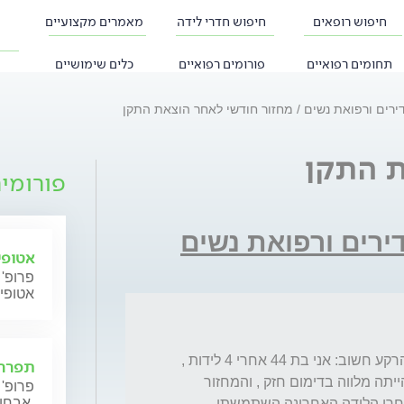
חיפוש רופאים
חיפוש חדרי לידה
מאמרים מקצועיים
תחומים רפואיים
פורומים רפואיים
כלים שימושיים
דירים ורפואת נשים
מחזור חודשי לאחר הוצאת התקן
ת התקן
פורומי
דירים ורפואת נשים
אטופי
פרופ' 
אטופי
מצטערת על אורך השאלה אבל אני חושבת שהרקע חשוב: אני בת 44 אחרי 4 לידות , 
תפרחת
האחרונה לפני 5.5 שנים. בריאה. הוסת תמיד הייתה מלווה בדימום חזק , והמחזור 
פרופ' 
אבחון וטיפול.
החודשי כל 21-25 ימים דבר שגרם לאנמיה.  אחרי הלידה האחרונה השתמשתי 