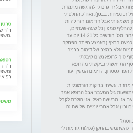
בהתקן מירנה במשך 4 שנים - הדימום אמנם פחת אבל זה גרם לי להרגשה מתמדת 
כאילו אני הולכת לקבל מחזור (כאבים באגן, בחילות, נפיחות בבטן). ואח"כ החלפתי 
בהתקן רגיל ששיפר את ההרגשה הכללית באופן משמעותי אבל הדימום חזר להיות 
סרטן 
חזק והלך והתגבר כך שלפעמים שהייתי צריכה להחליף טמפון כל שעה-שעתיים, 
ד"ר שנ
המחזור הלך והתקצר - בהתחלה כל 25 ימים ואחרי מס' חודשים כל 14-21 יום עד 
משפחותיהם.
שהגעתי למצב שבמשך חודשיים וחצי דיממתי כמעט ברצף (באמצע הייתה הפסקה 
של שבוע) ואני לא מדברת על טיפטופים או הכתמות אלא במצב של דימום ברמה 
בינונית. אחרי חודשיים וחצי של דימום הלכתי סוף סוף לרופא נשים קיבלתי 
רפואה
פרוגסטרון אבל הדימום המשיך. אחרי שבוע נוסף התייאשתי וביקשתי מהרופא 
ד"ר רן
שיוציא לי את ההתקן. באותו יום גם הפסקתי את הפרוגסטרון. הדימום המשיך עוד 
ומשפט,
רפואית
חלפו חודשיים מהוצאת ההתקן אבל לא קיבלתי מחזור. עשיתי בדיקות הורמונליות 
לפני כחצי שנה וחשבתי שהדימומים הם חלק מתופעות גיל המעבר אבל הרופא אמר 
שלפי התוצאות אני רחוקה מגיל המעבר.מידי פעם אני מרגישה כאילו אני הולכת לקבל 
משפט 
ווסת (כאבי בטן, גב, לחץ בבטן תחתונה, פצעונים וכו') אבל אחרי יומיים שלושה זה 
2. כרגע אני ללא אמצעי מניעה, האם אוכל לחזור להשתמש בהתקן (גלולות גורמות לי 