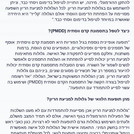
להתקן ההורמונלי, מירנה, יש התוייה לטיפול בדימום ויסתי כבד, וניתן
להשתמש גם בגלולות למניעת הריון. לכל הגלולות למניעת הריון השפעה
מסויימת על הפחתת הדימום הווסתי אולם הגלולה 'קלייר' היא היחידה
שאושרה במיוחד לטיפול בדימום ווסתי כבד."
כיצד לטפל בתסמונת קדם ווסתית (PMDD)?
"תופעה אופיינית נוספת בגיל הפוריות היא תסמונת קדם וויסתית: אוסף
של תסמינים פיסיים ופסיכולוגיים, המופיעים טרם הווסת, ברמות
משתנות, וחלקם מפריעים לתפקודה של האישה. גלולות מתאימות
למניעת הריון יכולות לסייע להפחתת או העלמת התסמינים ולאפשר
לנשים לשמור על השגרה. נשים הסובלות מתסמונת קדם ווסתית יכולות
להיעזר במספר רב של תכשירים מסוגים שונים, ביניהם גם גלולות
למניעת הריון. מבין הגלולות המשווקות בישראל, הגלולה 'יאז' רשומה
לטיפול בצורה הקשה של התסמונת הקדם ווסתית (PMDD) ושימוש בה
עשוי לסייע להתמודד עם התופעה".
מהן תופעות הלוואי של גלולות למניעת הריון?
"גלולות למניעת הריון אכן מסייעות להתמודדות עם לא מעט השלכות
של הפעילות ההורמונלית בגוף האישה, אולם לא תמיד המצב מושלם,
ולעתים השימוש בגלולות גורם לתופעות לוואי לא רצויות, כגון כאבי ראש
וירידה בחשק המיני. התאמה אישית של הגלולות לכל אישה מאפשרת
טיפול אופטימלי בבעיה ומיעוט תופעות לוואי. לכל מטופלת מותאמת