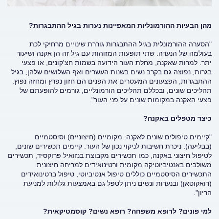
מהן הבעיות ההורמונליות המאפיינות נערות בגיל ההתבגרות?
"הסערה ההורמונלית בגיל ההתבגרות גוררת שינויים מרחיקי לכת
בעולמה של הנערה. שתי תופעות המזוהות עם גיל זה הן אקנה ושיעור
יתר. למרות שאקנה, מחלת העור הידועה בשמות חצ'קונים, או פצעי
בגרות, נפוצה גם בקרב נשים בשנות העשרים ואף השלושים שלהן, בגיל
ההתבגרות, הפצעונים המעטרים את הפנים הם חזון נפרץ ומחזה נפוץ.
תהליכים שונים, ובכללם תהליכים הורמונליים, גורמים להופעתם של
פצעי האקנה במקומות שונים על פני העור".
כיצד מטפלים באקנה?
"קיימים טיפולים שונים לאקנה: מקומיים (חיצוניים) וסיסטמיים
(בבליעה). ניכרת חשיבות לניקוי נכון של העור. קיימים תכשירים שונים,
לטיפול חיצוני באקנה, כמו תכשירים מקבוצת בנזואיל פרוקסיד, תכשירים
משולבים באנטיביוטיקה מקומית ורטינואידים למריחה חיצונית.
התכשירים הסיסטמיים כוללים טיפול אנטיביוטי, טיפול ברטינואידים
(רואקוטאן) ובנערות ונשים ניתן לטפל גם באמצעות גלולות למניעת
הריון".
למי פונים? לרופא משפחה? רופא נשים? קוסמטיקאית?