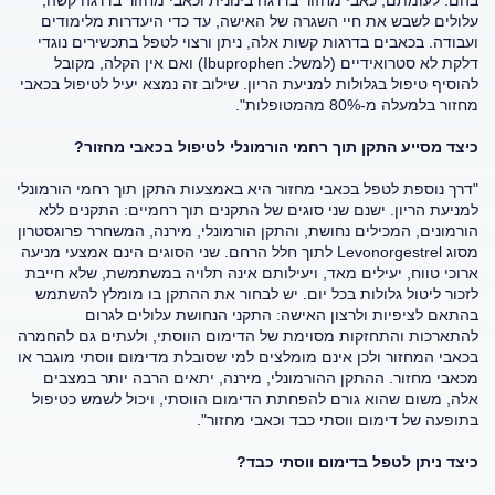
בהם. לעומתם, כאבי מחזור בדרגה בינונית וכאבי מחזור בדרגה קשה,
עלולים לשבש את חיי השגרה של האישה, עד כדי היעדרות מלימודים
ועבודה. בכאבים בדרגות קשות אלה, ניתן ורצוי לטפל בתכשירים נוגדי
דלקת לא סטרואידיים (למשל: Ibuprophen) ואם אין הקלה, מקובל
להוסיף טיפול בגלולות למניעת הריון. שילוב זה נמצא יעיל לטיפול בכאבי
מחזור בלמעלה מ-80% מהמטופלות".
כיצד מסייע התקן תוך רחמי הורמונלי לטיפול בכאבי מחזור?
"דרך נוספת לטפל בכאבי מחזור היא באמצעות התקן תוך רחמי הורמונלי
למניעת הריון. ישנם שני סוגים של התקנים תוך רחמיים: התקנים ללא
הורמונים, המכילים נחושת, והתקן הורמונלי, מירנה, המשחרר פרוגסטרון
מסוג Levonorgestrel לתוך חלל הרחם. שני הסוגים הינם אמצעי מניעה
ארוכי טווח, יעילים מאד, ויעילותם אינה תלויה במשתמשת, שלא חייבת
לזכור ליטול גלולות בכל יום. יש לבחור את ההתקן בו מומלץ להשתמש
בהתאם לציפיות ולרצון האישה: התקני הנחושת עלולים לגרום
להתארכות והתחזקות מסוימת של הדימום הווסתי, ולעתים גם להחמרה
בכאבי המחזור ולכן אינם מומלצים למי שסובלת מדימום ווסתי מוגבר או
מכאבי מחזור. ההתקן ההורמונלי, מירנה, יתאים הרבה יותר במצבים
אלה, משום שהוא גורם להפחתת הדימום הווסתי, ויכול לשמש כטיפול
בתופעה של דימום ווסתי כבד וכאבי מחזור".
כיצד ניתן לטפל בדימום ווסתי כבד?