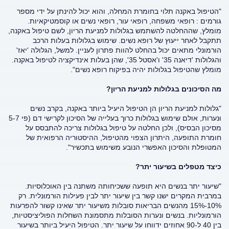
"הטיפול באקנה תלוי בחומרת המחלה, והוא יכול להינתן על ידי מספר
גורמים : רופאי משפחה, רופאי עור, רופאי נשים או קוסמטיקאיות.
מומלץ, שההחלטה להשתמש בגלולות למניעת הריון, לשם טיפול באקנה,
תתקבל לאחר ייעוץ של רופא נשים. שימוש בגלולות בעלות הרכב
הורמונלי מתאים יכול בהחלט להוות פתרון לעניין. למשל, הגלולה 'יאז'
והגלולות 'דיאנה 35' ו'אסטל 35', שהן בעלות אינדיקציה לטיפול באקנה.
מומלץ שהטיפול בגלולות יהיה בפיקוח רופא נשים".
מה הסיכונים בגלולות למניעת הריון?
"גלולות למניעת הריון הן הטיפול היעיל ביותר באקנה, בקרב נשים
ונערות, אולם שימוש בגלולות כרוך בעלייה של הסיכון לקרישי דם (פי 5-7
מסיכון הבסיס), ולכן החלטה על טיפול בגלולות צריכה להתבסס על
חומרת התופעה, היתרון הצפוי מהטיפול, ההיסטוריה הרפואית של
המטופלת והסיכון האפשרי הנובע משימוש בתכשיר".
כיצד מטפלים בשיעור יתר?
"שיעור יתר בנשים היא תופעה ששכיחותה משתנה בין האוכלוסיות.
במרבית המקרים ישנו קשר בין שיעור יתר לבין פעילות הורמונלית. רק
10%-15% מהנשים הבריאות סובלות משיעור יתר שאינו קשור להפרעות
הורמונליות. בנשים ונערות הסובלות מתסמונת השחלות הפוליציסטיות,
בין 40 ל-90 אחוזים ידווחו על שיעור יתר. הטיפול היעיל ביותר בשיעור