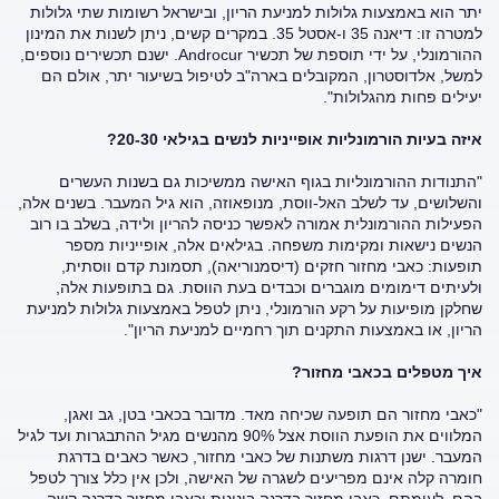
יתר הוא באמצעות גלולות למניעת הריון, ובישראל רשומות שתי גלולות
למטרה זו: דיאנה 35 ו-אסטל 35. במקרים קשים, ניתן לשנות את המינון
ההורמונלי, על ידי תוספת של תכשיר Androcur. ישנם תכשירים נוספים,
למשל, אלדוסטרון, המקובלים בארה"ב לטיפול בשיעור יתר, אולם הם
יעילים פחות מהגלולות".
איזה בעיות הורמונליות אופייניות לנשים בגילאי 20-30?
"התנודות ההורמונליות בגוף האישה ממשיכות גם בשנות העשרים
והשלושים, עד לשלב האל-ווסת, מנופאוזה, הוא גיל המעבר. בשנים אלה,
הפעילות ההורמונלית אמורה לאפשר כניסה להריון ולידה, בשלב בו רוב
הנשים נישאות ומקימות משפחה. בגילאים אלה, אופייניות מספר
תופעות: כאבי מחזור חזקים (דיסמנוריאה), תסמונת קדם ווסתית,
ולעיתים דימומים מוגברים וכבדים בעת הווסת. גם בתופעות אלה,
שחלקן מופיעות על רקע הורמונלי, ניתן לטפל באמצעות גלולות למניעת
הריון, או באמצעות התקנים תוך רחמיים למניעת הריון".
איך מטפלים בכאבי מחזור?
"כאבי מחזור הם תופעה שכיחה מאד. מדובר בכאבי בטן, גב ואגן,
המלווים את הופעת הווסת אצל 90% מהנשים מגיל ההתבגרות ועד לגיל
המעבר. ישנן דרגות משתנות של כאבי מחזור, כאשר כאבים בדרגת
חומרה קלה אינם מפריעים לשגרה של האישה, ולכן אין כלל צורך לטפל