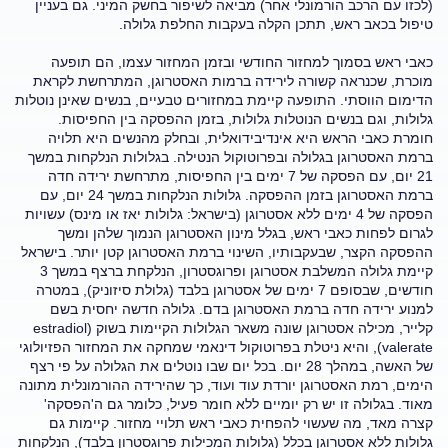
(לכזו עם הרכב הורמונלי אחר) מביאה לשיפור בחשק המיני. גם בעניין
טיפול בכאב ראש, תתכן הקלה בעקבות החלפת גלולה.
כאבי ראש בסמוך למחזור החודשי ובזמן המחזור עצמו, הם תופעה
מוכרת, שכנראה קשורה לירידה ברמות האסטרוגן, המתרחשת לקראת
הדימום הווסתי. התופעה קיימת במחזורים טבעיים, בנשים שאינן נוטלות
גלולות, וגם בנשים הנוטלות גלולות, בזמן ההפסקה בין החפיסות.
חומרת כאבי הראש היא אינדיבידואלית, ובחלק מהנשים היא תלויה
ברמת האסטרוגן בגלולה ובפרוטוקול הנטילה. בגלולות הנלקחות במשך
21 יום, עם הפסקה של 7 ימים בין החפיסות, מתרחשת ירידה חדה
ברמת האסטרוגן בזמן ההפסקה. גלולות הנלקחות במשך 24 יום, עם
הפסקה של 4 ימים ללא אסטרוגן (בישראל: גלולות יאז או מינס) עשויות
לגרום לפחות כאבי ראש, בגלל מינון האסטרוגן הנמוך שלהן ומשך
ההפסקה הקצר, שבעקבותיו, השינוי ברמת האסטרוגן קטן יותר. בישראל
קיימת גלולה המשלבת אסטרוגן ופרוגסטרון, הנלקחת ברצף במשך 3
חודשים, שבסופם 7 ימים של אסטרוגן בלבד (גלולת סיזוניק), במטרה
למנוע ירידה חדה ברמת האסטרוגן בדם. גלולה חדשה יחסית בשם
קלייר, מכילה אסטרוגן שונה משאר הגלולות הקיימות בשוק (estradiol
valerate), והיא ניטלת בפרוטוקול דינאמי שמחקה את המחזור הפזיולוגי
של האשה, במהלך 28 יום. בכל יום שבו נוטלים את הגלולה על פי רצף
הימים, רמת האסטרוגן יורדת עוד ועוד, כך שהירידה ההורמונלית מתונה
מאוד. בגלולה זו יש רק יומיים ללא חומר פעיל, כלומר גם ה'הפסקה'
קצרה מאד, מה שעשוי להפחית כאבי ראש תלויי מחזור. קיימות גם
גלולות ללא אסטרוגן בכלל (גלולות המכילות פרוגסטרון בלבד), הנלקחות