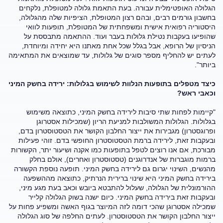
הגלולה האופטימלית עבורה. בעת התאמת גלולה למטופלת, נלקחים
בחשבון גורמים רבים, ובהם רצון המטופלת, הציפיות שלה מהגלולה,
היסטוריה רפואית אישית ומשפחתית של המטופלת, תופעות לוואי
שהופיעו בעקבות נטילת גלולות בעבר ועוד. ההתאמה מתבססת על
הניסיון של הרופא, אבל בגלל שכל אחת מאתנו היא יחידה ומיוחדת,
לעתים יש להחליף מספר סוגים של גלולות, עד שמוצאים את המתאימה
ביותר".
כיצד מטפלים בתופעות הנלוות לשימוש בגלולות: ירידה בחשק המיני
וכאבי ראש?
"קיימות לפחות שתי סיבות לירידה בחשק המיני, כתוצאה משימוש
בגלולות. הגלולות המשולבות למניעת הריון (שמכילות אסטרוגן
ופרוגסטרון) מגבירות את ייצור החלבון הקושר את הטסטוסטרון בדם,
ובעקבות זאת, לירידה ברמת הטסטוסטרון החופשי בדם. זוהי פעילות
מבורכת, אם אנו רוצים לטפל בתופעות כמו אקנה ושיעור יתר, הקשורות
ברמות מוגברות של אנדרוגנים (טסטוסטרון ואחרים), אולם בחלק
מהנשים, השינוי יגרום גם לירידה בחשק המיני. תופעה נוספת הקשורה
בירידה בחשק המיני היא שינוי ברירית הנרתיק, כתוצאה מההשפעה
ההורמונלית של הגלולה, שעלול להתבטא ביובש וכאב בעת מגע מיני,
ובעקבות זאת בירידה בחשק המיני. כיום ישנה בשוק הגלולה קלייר
שמכילה אסטרוגן שהכי דומה לזה המיוצר בגוף האשה ומשפיע פחות על
ייצור החלבון הקושר את הטסטוסטרון. לעתים החלפה של סוג הגלולה