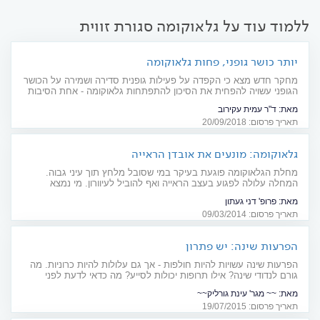
ללמוד עוד על גלאוקומה סגורת זווית
יותר כושר גופני, פחות גלאוקומה
מחקר חדש מצא כי הקפדה על פעילות גופנית סדירה ושמירה על הכושר
הגופני עשויה להפחית את הסיכון להתפתחות גלאוקומה - אחת הסיבות
השכיחות לפגיעה בראייה, המובילה לעיוורון
מאת:
ד"ר עמית עקירוב
תאריך פרסום: 20/09/2018
גלאוקומה: מונעים את אובדן הראייה
מחלת הגלאוקומה פוגעת בעיקר במי שסובל מלחץ תוך עיני גבוה.
המחלה עלולה לפגוע בעצב הראייה ואף להוביל לעיוורון. מי נמצא
בסיכון, כיצד מאבחנים ומטפלים?
מאת:
פרופ' דני געתון
תאריך פרסום: 09/03/2014
הפרעות שינה: יש פתרון
הפרעות שינה עשויות להיות חולפות - אך גם עלולות להיות כרוניות. מה
גורם לנדודי שינה? אילו תרופות יכולות לסייע? מה כדאי לדעת לפני
נטילת התרופה? מדריך תרופות
מאת:
~~ מגר' עינת גורליק~~
תאריך פרסום: 19/07/2015