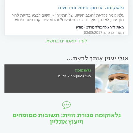
גלאוקומה: אבחון, טיפול וחידושים
גלאוקומה נקראת "הגנב השקט של הראייה" - וחשוב לבצע בדיקת לחץ
תוך עיני, לאבחון מוקדם. כיצד מטפלים? ומדוע לייזר קר נחשב חידוש
טכנולוגי חם?
מאת:
ד"ר גולדנפלד מרדכי (מודי)
תאריך פרסום: 03/08/2017
לעוד מאמרים בנושא
אולי יענין אותך לדעת...
גלאוקומה
סוגי גלאוקומה עיקריים
גלאוקומה סגורת זווית: תשובות ממומחים
וייעוץ אונליין